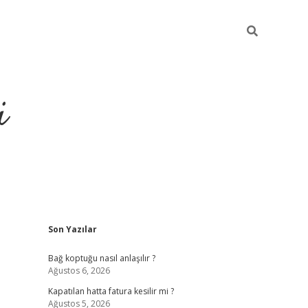
i
Sidebar
Son Yazılar
https://piabella
Bağ koptuğu nasıl anlaşılır ?
Ağustos 6, 2026
Kapatılan hatta fatura kesilir mi ?
Ağustos 5, 2026