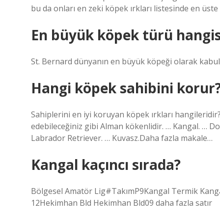
bu da onları en zeki köpek ırkları listesinde en üste y
En büyük köpek türü hangis
St. Bernard dünyanın en büyük köpeği olarak kabul e
Hangi köpek sahibini korur
Sahiplerini en iyi koruyan köpek ırkları hangilerid
edebileceğiniz gibi Alman kökenlidir. … Kangal. … D
Labrador Retriever. … Kuvasz.Daha fazla makale…
Kangal kaçıncı sırada?
Bölgesel Amatör Lig#TakımP9Kangal Termik Kan
12Hekimhan Bld Hekimhan Bld09 daha fazla satır