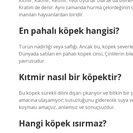
Kitmir, Katmir, Ketmir; Yedi Uyurlar olarak da bilin
Kratim de denir. Aynı zamanda hurma çekirdeğinin o
inanılan hayvanlardan biridir.
En pahalı köpek hangisi?
Türün nadirliği veya saflığı. Ancak bu, köpek severl
Dünyada satılan en pahalı köpek cinsi, Çinlilerin bil
yavrusudur.
Kıtmir nasıl bir köpektir?
Bu köpek sürekli dilini dışarı çıkarıyor ve bitkin b
amacına ulaşamıyor; susuzluğunu giderecek suya v
koşması amaçsız, anlamsız ve sonuçsuzdur.
Hangi köpek ısırmaz?