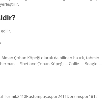
erleştirir.
idir?
dilir.
?
ir? Alman Çoban Köpeği olarak da bilinen bu ırk, tahmin
oberman. … Shetland Çoban Köpeği. … Collie. … Beagle. …
gal Termik2410Rüstempaşaspor2411Dersimspor1812