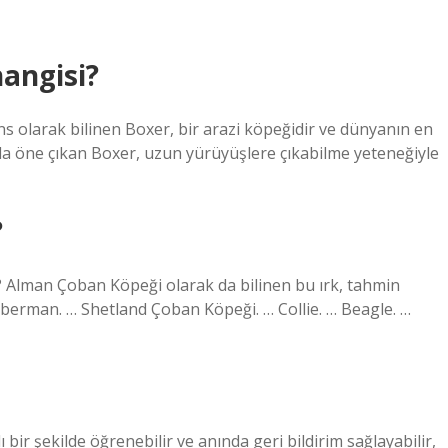
angisi?
ns olarak bilinen Boxer, bir arazi köpeğidir ve dünyanın en
nda öne çıkan Boxer, uzun yürüyüşlere çıkabilme yeteneğiyle
?
ir? Alman Çoban Köpeği olarak da bilinen bu ırk, tahmin
oberman. … Shetland Çoban Köpeği. … Collie. … Beagle. …
 bir şekilde öğrenebilir ve anında geri bildirim sağlayabilir,