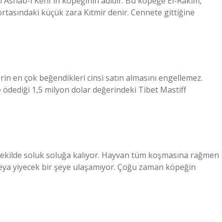
en Ashab-ı Kehf’in köpeğinin adıdır. Bu köpeğe El-Rakim,
rtasındaki küçük zara Kıtmir denir. Cennete gittiğine
erin en çok beğendikleri cinsi satın almasını engellemez.
e ödediği 1,5 milyon dolar değerindeki Tibet Mastiff
ir şekilde soluk soluğa kalıyor. Hayvan tüm koşmasına rağmen
eya yiyecek bir şeye ulaşamıyor. Çoğu zaman köpeğin