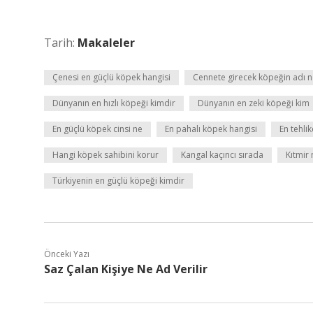
Tarih:
Makaleler
Çenesi en güçlü köpek hangisi
Cennete girecek köpeğin adı n
Dünyanın en hızlı köpeği kimdir
Dünyanın en zeki köpeği kim
En güçlü köpek cinsi ne
En pahalı köpek hangisi
En tehli
Hangi köpek sahibini korur
Kangal kaçıncı sırada
Kıtmir 
Türkiyenin en güçlü köpeği kimdir
Önceki Yazı
Saz Çalan Kişiye Ne Ad Verilir