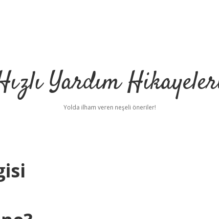
Hızlı Yardım Hikayeler
Yolda ilham veren neşeli öneriler!
isi