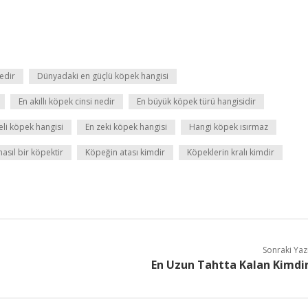
edir
Dünyadaki en güçlü köpek hangisi
En akıllı köpek cinsi nedir
En büyük köpek türü hangisidir
keli köpek hangisi
En zeki köpek hangisi
Hangi köpek ısırmaz
nasıl bir köpektir
Köpeğin atası kimdir
Köpeklerin kralı kimdir
Sonraki Yaz
En Uzun Tahtta Kalan Kimdi