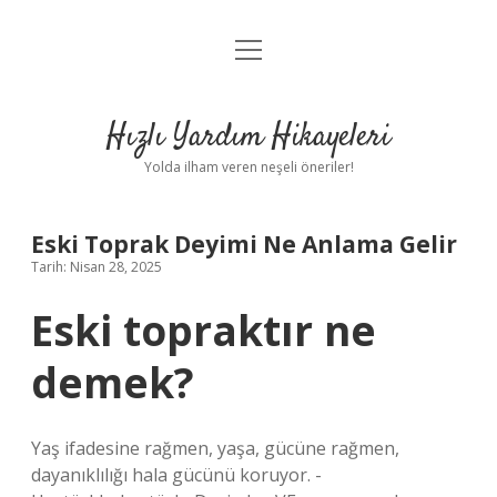
menüyü
Anasayfa
aç
Gizlilik Politikası
Hızlı Yardım Hikayeleri
Yasal Uyarı
Yolda ilham veren neşeli öneriler!
Hakkımızda
Eski Toprak Deyimi Ne Anlama Gelir
Tarih: Nisan 28, 2025
Eski topraktır ne
demek?
Yaş ifadesine rağmen, yaşa, gücüne rağmen,
dayanıklılığı hala gücünü koruyor. -