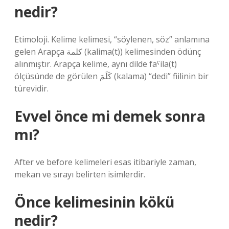
nedir?
Etimoloji. Kelime kelimesi, “söylenen, söz” anlamına
gelen Arapça كلمة (kalima(t)) kelimesinden ödünç
alınmıştır. Arapça kelime, aynı dilde faˁila(t)
ölçüsünde de görülen كَلَمَ (kalama) “dedi” fiilinin bir
türevidir.
Evvel önce mi demek sonra
mı?
After ve before kelimeleri esas itibariyle zaman,
mekan ve sırayı belirten isimlerdir.
Önce kelimesinin kökü
nedir?