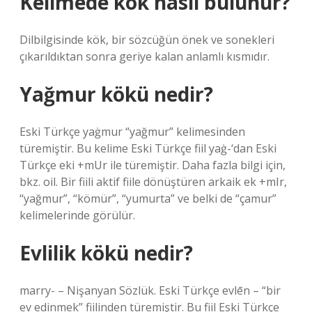
Kelimede kök nasıl bulunur?
Dilbilgisinde kök, bir sözcüğün önek ve sonekleri
çıkarıldıktan sonra geriye kalan anlamlı kısmıdır.
Yağmur kökü nedir?
Eski Türkçe yaġmur “yağmur” kelimesinden
türemiştir. Bu kelime Eski Türkçe fiil yaġ-‘dan Eski
Türkçe eki +mUr ile türemiştir. Daha fazla bilgi için,
bkz. oil. Bir fiili aktif fiile dönüştüren arkaik ek +mIr,
“yağmur”, “kömür”, “yumurta” ve belki de “çamur”
kelimelerinde görülür.
Evlilik kökü nedir?
marry- – Nişanyan Sözlük. Eski Türkçe evlēn – “bir
ev edinmek” fiilinden türemiştir. Bu fiil Eski Türkçe