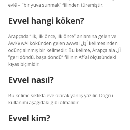
evlē – “bir yuva sunmak” fiilinden türemiştir.
Evvel hangi köken?
Arapçada “ilk, ilk önce, ilk önce” anlamına gelen ve
Awl/#wAl kökünden gelen awwal أوّل kelimesinden
ödünç alınmış bir kelimedir. Bu kelime, Arapça āla آل
“geri döndü, başa döndü” fiilinin Afˁal ölçüsündeki
kıyas biçimidir.
Evvel nasıl?
Bu kelime sıklıkla eve olarak yanlış yazılır. Doğru
kullanımı aşağıdaki gibi olmalıdır.
Evvel kim?