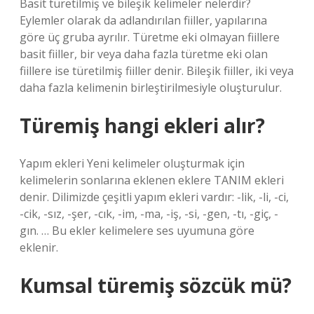
Basit türetilmiş ve bileşik kelimeler nelerdir?
Eylemler olarak da adlandırılan fiiller, yapılarına
göre üç gruba ayrılır. Türetme eki olmayan fiillere
basit fiiller, bir veya daha fazla türetme eki olan
fiillere ise türetilmiş fiiller denir. Bileşik fiiller, iki veya
daha fazla kelimenin birleştirilmesiyle oluşturulur.
Türemiş hangi ekleri alır?
Yapım ekleri Yeni kelimeler oluşturmak için
kelimelerin sonlarına eklenen eklere TANIM ekleri
denir. Dilimizde çeşitli yapım ekleri vardır: -lik, -li, -ci,
-cik, -sız, -şer, -cık, -im, -ma, -iş, -si, -gen, -tı, -giç, -
gın. … Bu ekler kelimelere ses uyumuna göre
eklenir.
Kumsal türemiş sözcük mü?