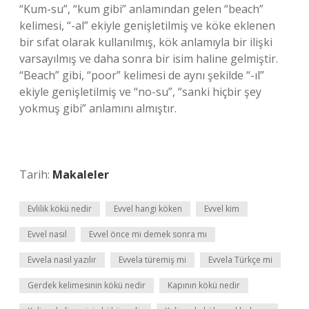
“Kum-su”, “kum gibi” anlamından gelen “beach”
kelimesi, “-al” ekiyle genişletilmiş ve köke eklenen
bir sıfat olarak kullanılmış, kök anlamıyla bir ilişki
varsayılmış ve daha sonra bir isim haline gelmiştir.
“Beach” gibi, “poor” kelimesi de aynı şekilde “-ıl”
ekiyle genişletilmiş ve “no-su”, “sanki hiçbir şey
yokmuş gibi” anlamını almıştır.
Tarih:
Makaleler
Evlilik kökü nedir
Evvel hangi köken
Evvel kim
Evvel nasıl
Evvel önce mi demek sonra mı
Evvela nasıl yazılır
Evvela türemiş mi
Evvela Türkçe mi
Gerdek kelimesinin kökü nedir
Kapının kökü nedir