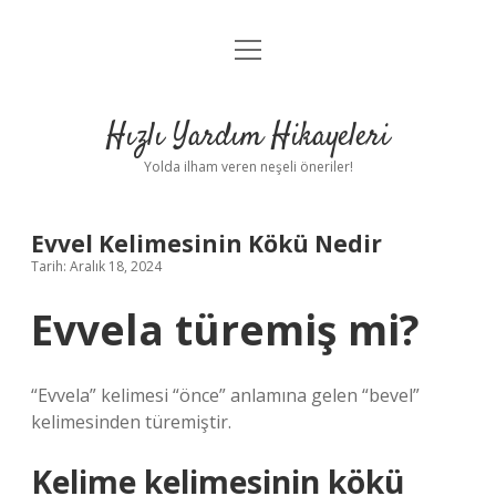
menüyü
Anasayfa
aç
Gizlilik Politikası
Hızlı Yardım Hikayeleri
Yasal Uyarı
Yolda ilham veren neşeli öneriler!
Hakkımızda
Evvel Kelimesinin Kökü Nedir
Tarih: Aralık 18, 2024
Evvela türemiş mi?
“Evvela” kelimesi “önce” anlamına gelen “bevel”
kelimesinden türemiştir.
Kelime kelimesinin kökü