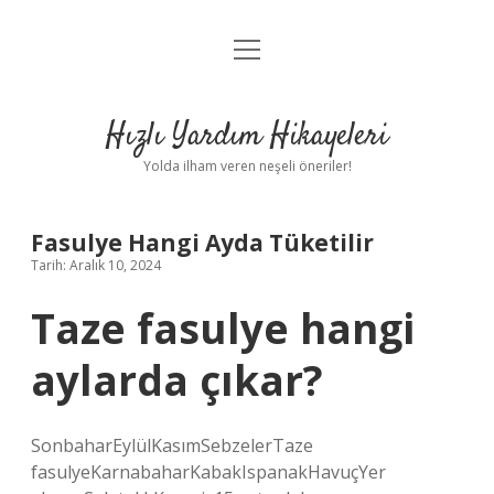
menüyü
Anasayfa
aç
Gizlilik Politikası
Hızlı Yardım Hikayeleri
Yasal Uyarı
Yolda ilham veren neşeli öneriler!
Hakkımızda
Fasulye Hangi Ayda Tüketilir
Tarih: Aralık 10, 2024
Taze fasulye hangi
aylarda çıkar?
SonbaharEylülKasımSebzelerTaze
fasulyeKarnabaharKabakIspanakHavuçYer