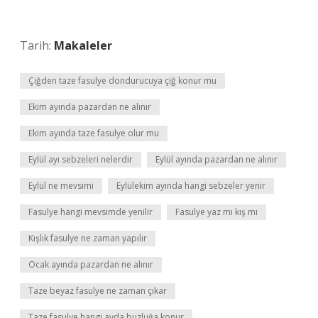
Tarih:
Makaleler
Çiğden taze fasulye dondurucuya çiğ konur mu
Ekim ayında pazardan ne alınır
Ekim ayında taze fasulye olur mu
Eylül ayı sebzeleri nelerdir
Eylül ayında pazardan ne alınır
Eylül ne mevsimi
Eylülekim ayında hangi sebzeler yenir
Fasulye hangi mevsimde yenilir
Fasulye yaz mı kış mı
Kışlık fasulye ne zaman yapılır
Ocak ayında pazardan ne alınır
Taze beyaz fasulye ne zaman çıkar
Taze fasulye hangi ayda buzluğa konur