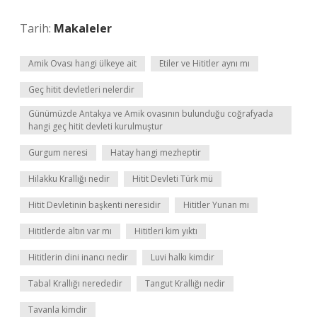
Tarih:
Makaleler
Amik Ovası hangi ülkeye ait
Etiler ve Hititler aynı mı
Geç hitit devletleri nelerdir
Günümüzde Antakya ve Amik ovasının bulunduğu coğrafyada
hangi geç hitit devleti kurulmuştur
Gurgum neresi
Hatay hangi mezheptir
Hilakku Krallığı nedir
Hitit Devleti Türk mü
Hitit Devletinin başkenti neresidir
Hititler Yunan mı
Hititlerde altın var mı
Hititleri kim yıktı
Hititlerin dini inancı nedir
Luvi halkı kimdir
Tabal Krallığı nerededir
Tangut Krallığı nedir
Tavanla kimdir