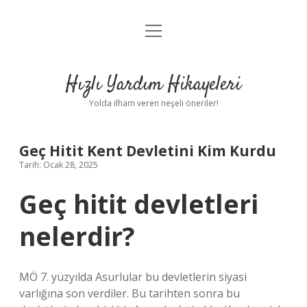
menüyü
Anasayfa
aç
Gizlilik Politikası
Hızlı Yardım Hikayeleri
Yasal Uyarı
Yolda ilham veren neşeli öneriler!
Hakkımızda
Geç Hitit Kent Devletini Kim Kurdu
Tarih: Ocak 28, 2025
Geç hitit devletleri
nelerdir?
MÖ 7. yüzyılda Asurlular bu devletlerin siyasi
varlığına son verdiler. Bu tarihten sonra bu