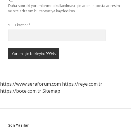
Daha sonraki yorumlarımda kullanılması için adım, e-posta adresim
ve site adresim bu tarayıcıya kaydedilsin.
5 + 3 kaçtır?
*
https://www.seraforum.com
https://reye.com.tr
https://boce.com.tr
Sitemap
Sidebar
Son Yazılar