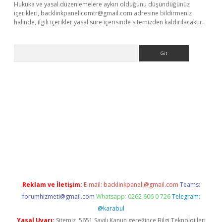
Hukuka ve yasal düzenlemelere aykırı olduğunu düşündüğünüz
içerikleri,
backlinkpanelicomtr@gmail.com
adresine bildirmeniz
halinde, ilgili içerikler yasal süre içerisinde sitemizden kaldırılacaktır.
Arama
://piabellaguncel.com/
Reklam ve İletişim:
E-mail:
backlinkpaneli@gmail.com
Teams:
forumhizmeti@gmail.com
Whatsapp: 0262 606 0 726
Telegram:
@karabul
Yasal Uyarı:
Sitemiz, 5651 Sayılı Kanun gereğince Bilgi Teknolojileri