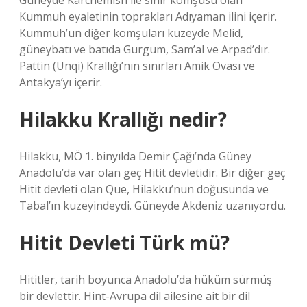
Güneyde Karchemish ile sınır komşusu olan
Kummuh eyaletinin toprakları Adıyaman ilini içerir.
Kummuh’un diğer komşuları kuzeyde Melid,
güneybatı ve batıda Gurgum, Sam’al ve Arpad’dır.
Pattin (Unqi) Krallığı’nın sınırları Amik Ovası ve
Antakya’yı içerir.
Hilakku Krallığı nedir?
Hilakku, MÖ 1. binyılda Demir Çağı’nda Güney
Anadolu’da var olan geç Hitit devletidir. Bir diğer geç
Hitit devleti olan Que, Hilakku’nun doğusunda ve
Tabal’ın kuzeyindeydi. Güneyde Akdeniz uzanıyordu.
Hitit Devleti Türk mü?
Hititler, tarih boyunca Anadolu’da hüküm sürmüş
bir devlettir. Hint-Avrupa dil ailesine ait bir dil