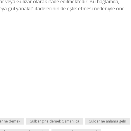
 veya Gülizar olarak ifade edilmektedir. Bu bağlamda,
eya gül yanaklı” ifadelerinin de eşlik etmesi nedeniyle öne
zar ne demek
Gülbang ne demek Osmanlıca
Güldar ne anlama gelir