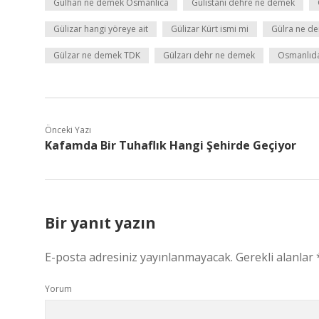
Gülhan ne demek Osmanlıca
Gülistanı dehre ne demek
Gülizar hangi yöreye ait
Gülizar Kürt ismi mi
Gülra ne d
Gülzar ne demek TDK
Gülzarı dehr ne demek
Osmanlıd
Önceki Yazı
Kafamda Bir Tuhaflık Hangi Şehirde Geçiyor
Bir yanıt yazın
E-posta adresiniz yayınlanmayacak.
Gerekli alanlar
Yorum