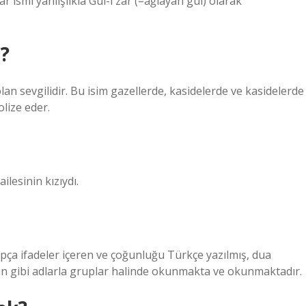
r ismi yanlışlıkla Gül-i zâr (=ağlayan gül) olarak
?
olan sevgilidir. Bu isim gazellerde, kasidelerde ve kasidelerde
olize eder.
lesinin kızıydı.
rapça ifadeler içeren ve çoğunluğu Türkçe yazılmış, dua
 gibi adlarla gruplar halinde okunmakta ve okunmaktadır.