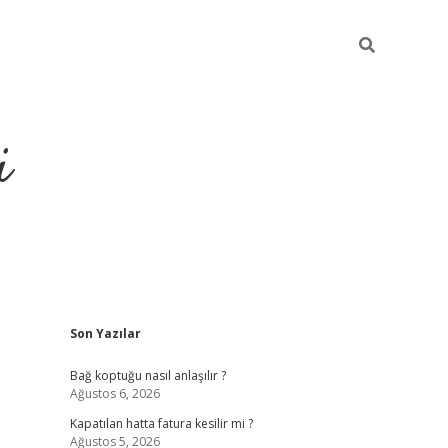
i
Sidebar
Son Yazılar
https://pi
Bağ koptuğu nasıl anlaşılır ?
Ağustos 6, 2026
Kapatılan hatta fatura kesilir mi ?
Ağustos 5, 2026