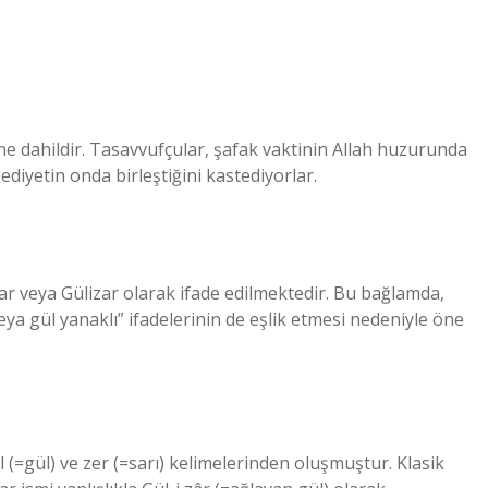
 dahildir. Tasavvufçular, şafak vaktinin Allah huzurunda
diyetin onda birleştiğini kastediyorlar.
 veya Gülizar olarak ifade edilmektedir. Bu bağlamda,
eya gül yanaklı” ifadelerinin de eşlik etmesi nedeniyle öne
l (=gül) ve zer (=sarı) kelimelerinden oluşmuştur. Klasik