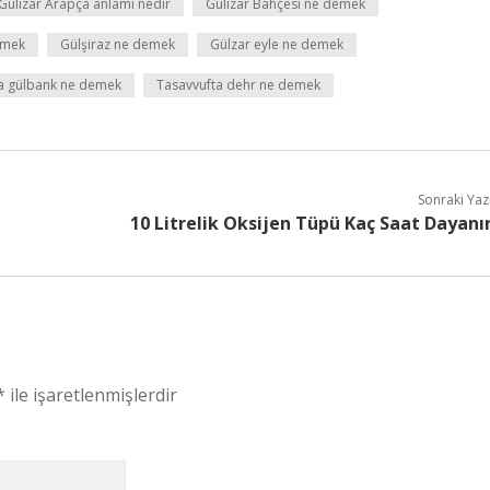
Gülizar Arapça anlamı nedir
Gülizar Bahçesi ne demek
emek
Gülşiraz ne demek
Gülzar eyle ne demek
a gülbank ne demek
Tasavvufta dehr ne demek
Sonraki Yaz
10 Litrelik Oksijen Tüpü Kaç Saat Dayanı
*
ile işaretlenmişlerdir