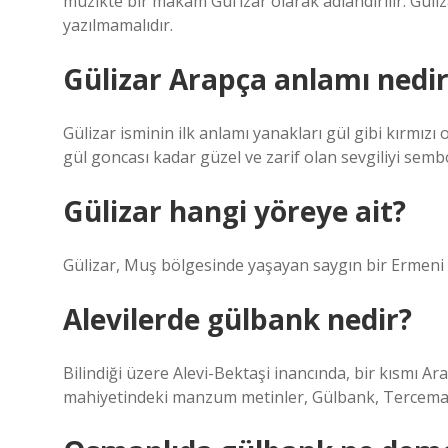
müzikte bir makam Gül’izar olarak adlandırılır. Güliza
yazılmamalıdır.
Gülizar Arapça anlamı nedir
Gülizar isminin ilk anlamı yanakları gül gibi kırmızı 
gül goncası kadar güzel ve zarif olan sevgiliyi semb
Gülizar hangi yöreye ait?
Gülizar, Muş bölgesinde yaşayan saygın bir Ermeni ai
Alevilerde gülbank nedir?
Bilindiği üzere Alevi-Bektaşi inancında, bir kısmı A
mahiyetindeki manzum metinler, Gülbank, Terceman