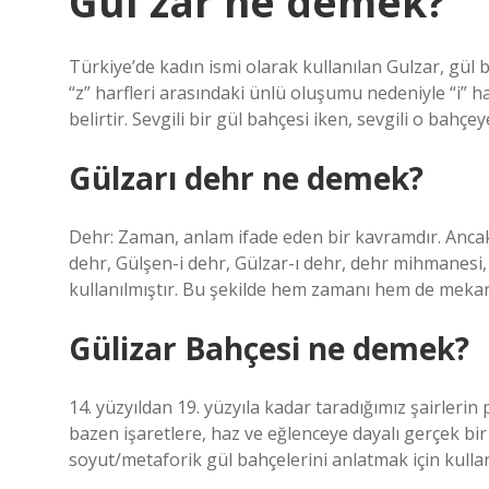
Gül zar ne demek?
Türkiye’de kadın ismi olarak kullanılan Gulzar, gül b
“z” harfleri arasındaki ünlü oluşumu nedeniyle “i” har
belirtir. Sevgili bir gül bahçesi iken, sevgili o bahç
Gülzarı dehr ne demek?
Dehr: Zaman, anlam ifade eden bir kavramdır. Ancak 
dehr, Gülşen-i dehr, Gülzar-ı dehr, dehr mihmanesi, c
kullanılmıştır. Bu şekilde hem zamanı hem de mekan
Gülizar Bahçesi ne demek?
14. yüzyıldan 19. yüzyıla kadar taradığımız şairlerin
bazen işaretlere, haz ve eğlenceye dayalı gerçek bir
soyut/metaforik gül bahçelerini anlatmak için kullan