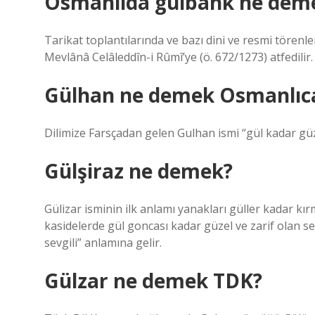
Osmanlıda gülbank ne dem
Tarikat toplantılarında ve bazı dini ve resmi tören
Mevlânâ Celâleddîn-i Rûmî’ye (ö. 672/1273) atfedilir.
Gülhan ne demek Osmanlıc
Dilimize Farsçadan gelen Gulhan ismi “gül kadar güz
Gülşiraz ne demek?
Gülizar isminin ilk anlamı yanakları güller kadar kırm
kasidelerde gül goncası kadar güzel ve zarif olan se
sevgili” anlamına gelir.
Gülzar ne demek TDK?