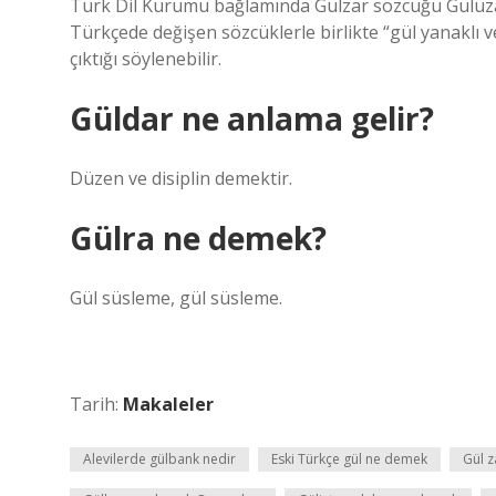
Türk Dil Kurumu bağlamında Gulzar sözcüğü Gülüzar
Türkçede değişen sözcüklerle birlikte “gül yanaklı v
çıktığı söylenebilir.
Güldar ne anlama gelir?
Düzen ve disiplin demektir.
Gülra ne demek?
Gül süsleme, gül süsleme.
Tarih:
Makaleler
Alevilerde gülbank nedir
Eski Türkçe gül ne demek
Gül 