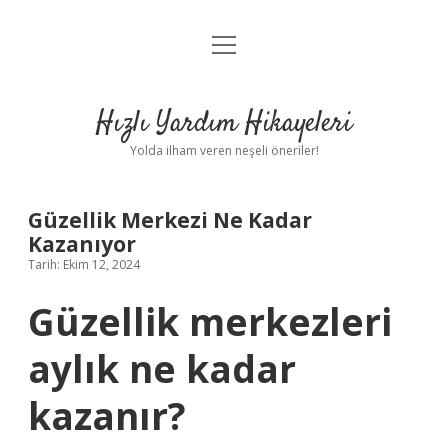
menüyü
Anasayfa
aç
Gizlilik Politikası
Hızlı Yardım Hikayeleri
Yasal Uyarı
Yolda ilham veren neşeli öneriler!
Hakkımızda
Güzellik Merkezi Ne Kadar
Kazanıyor
Tarih: Ekim 12, 2024
Güzellik merkezleri
aylık ne kadar
kazanır?