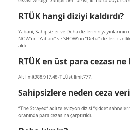
cezası verdiği “Sahipsizler” dizisi, iki hafta boyunc
RTÜK hangi diziyi kaldırdı?
Yabani, Sahipsizler ve Deha dizilerinin yayınlarının
NOW’un “Yabani” ve SHOW’un “Deha” dizileri özellik
aldı.
RTÜK en üst para cezası ne
Alt limit388.917,48-TLÜst limit777.
Sahipsizlere neden ceza veri
“The Strayed” adlı televizyon dizisi “şiddet sahneleri
oranında para cezasına çarptırıldı.