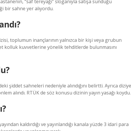
 pastanenin, “saf tereyağı” sloganıyla satışa sunduğu
ği bir sahne yer alıyordu.
andı?
, toplumun inançlarının yalnızca bir kişi veya grubun
t kolluk kuvvetlerine yönelik tehditlerde bulunmasını
du?
ki şiddet sahneleri nedeniyle alındığını belirtti. Ayrıca diziye
 önlem alındı. RTÜK de söz konusu dizinin yayın yasağı koydu.
ı?
ayından kaldırdığı ve yayınlandığı kanala yüzde 3 idari para