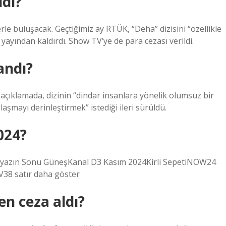
ldi?
rle buluşacak. Geçtiğimiz ay RTÜK, “Deha” dizisini “özellikle
 yayından kaldırdı. Show TV’ye de para cezası verildi.
andı?
çıklamada, dizinin “dindar insanlara yönelik olumsuz bir
şmayı derinleştirmek” istediği ileri sürüldü.
024?
4Ayazın Sonu GüneşKanal D3 Kasım 2024Kirli SepetiNOW24
38 satır daha göster
en ceza aldı?