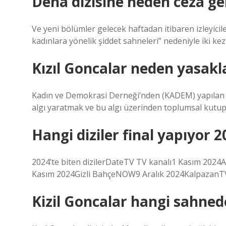
Deha dizisine neden ceza ge
Ve yeni bölümler gelecek haftadan itibaren izleyicile
kadınlara yönelik şiddet sahneleri” nedeniyle iki kez
Kızıl Goncalar neden yasakl
Kadın ve Demokrasi Derneği’nden (KADEM) yapılan a
algı yaratmak ve bu algı üzerinden toplumsal kutupla
Hangi diziler final yapıyor 2
2024’te biten dizilerDateTV TV kanalı1 Kasım 202
Kasım 2024Gizli BahçeNOW9 Aralık 2024KalpazanTV
Kizil Goncalar hangi sahned