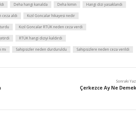
ldi
Deha hangi kanalda
Deha kimin
Hangi dizi yasaklandı
 ceza aldı
Kızıl Goncalar hikayesi nedir
oturdu
Kızıl Goncalar RTÜK neden ceza verdi
etirdi
RTÜK hangi diziyi kaldırdı
ı mı
Sahipsizler neden durduruldu
Sahipsizlere neden ceza verildi
Sonraki Yaz
n
Çerkezce Ay Ne Deme