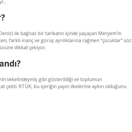
yi…
r?
Deniz) ile bağnaz bir tarikatın içinde yaşayan Meryem’in
n, farklı inanç ve görüş ayrılıklarına rağmen “çocuklar” söz
ücüne dikkat çekiyor.
andı?
min tekelindeymiş gibi gösterildiği ve toplumun
at çekti. RTÜK, bu içeriğin yayın ilkelerine aykırı olduğunu