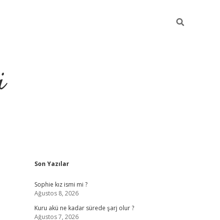
i
Sidebar
Son Yazılar
https://piabellagu
Sophie kız ismi mi ?
Ağustos 8, 2026
Kuru akü ne kadar sürede şarj olur ?
Ağustos 7, 2026