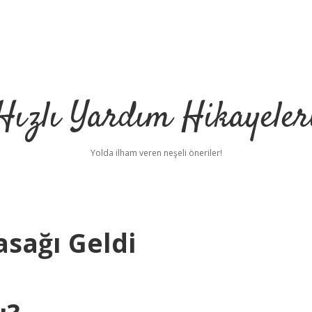
Hızlı Yardım Hikayeler
Yolda ilham veren neşeli öneriler!
asağı Geldi