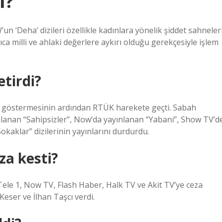
ı?
n ‘Deha’ dizileri özellikle kadınlara yönelik şiddet sahneler
ıca milli ve ahlaki değerlere aykırı olduğu gerekçesiyle işlem
etirdi?
i göstermesinin ardından RTÜK harekete geçti. Sabah
nlanan “Sahipsizler”, Now’da yayınlanan “Yabani”, Show TV’d
kaklar” dizilerinin yayınlarını durdurdu.
a kesti?
ele 1, Now TV, Flash Haber, Halk TV ve Akit TV’ye ceza
Keser ve İlhan Taşcı verdi.