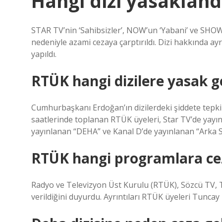
Hangi dizi yasakland
STAR TV’nin ‘Sahibsizler’, NOW’un ‘Yabani’ ve SHOW’u
nedeniyle azami cezaya çarptırıldı. Dizi hakkında ayr
yapıldı.
RTÜK hangi dizilere yasak g
Cumhurbaşkanı Erdoğan’ın dizilerdeki şiddete tepk
saatlerinde toplanan RTÜK üyeleri, Star TV’de yayı
yayınlanan “DEHA” ve Kanal D’de yayınlanan “Arka So
RTÜK hangi programlara cez
Radyo ve Televizyon Üst Kurulu (RTÜK), Sözcü TV, T
verildiğini duyurdu. Ayrıntıları RTÜK üyeleri Tuncay 