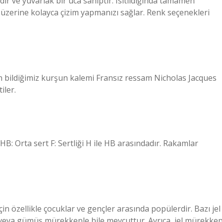
dir ve yuvarlak bir uca sahiptir. Isıtıldığında tamamen
ş üzerine kolayca çizim yapmanızı sağlar. Renk seçenekleri
n bildiğimiz kurşun kalemi Fransız ressam Nicholas Jacques
iler.
 HB: Orta sert F: Sertliği H ile HB arasındadır. Rakamlar
 için özellikle çocuklar ve gençler arasında popülerdir. Bazı jel
n veya gümüş mürekkeple bile mevcuttur. Ayrıca, jel mürekke