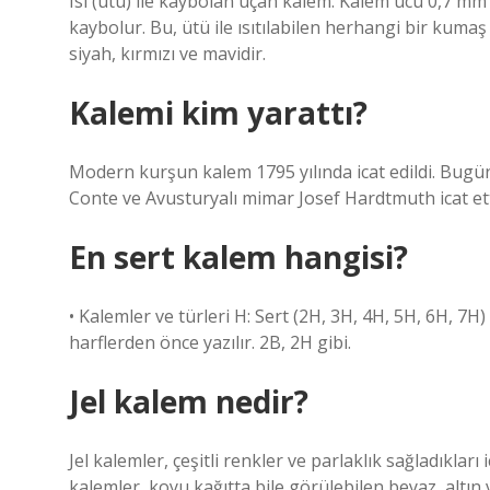
Isı (ütü) ile kaybolan uçan kalem. Kalem ucu 0,7 mm’
kaybolur. Bu, ütü ile ısıtılabilen herhangi bir kuma
siyah, kırmızı ve mavidir.
Kalemi kim yarattı?
Modern kurşun kalem 1795 yılında icat edildi. Bugü
Conte ve Avusturyalı mimar Josef Hardtmuth icat ett
En sert kalem hangisi?
• Kalemler ve türleri H: Sert (2H, 3H, 4H, 5H, 6H, 7H)
harflerden önce yazılır. 2B, 2H gibi.
Jel kalem nedir?
Jel kalemler, çeşitli renkler ve parlaklık sağladıkları
kalemler, koyu kağıtta bile görülebilen beyaz, altı