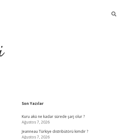
i
Sidebar
Son Yazılar
https://piabella
Kuru akü ne kadar sürede şarj olur ?
Ağustos 7, 2026
Jeanneau Türkiye distribütörü kimdir ?
Ağustos 7, 2026