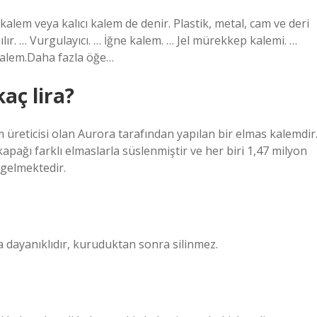
kalem veya kalıcı kalem de denir. Plastik, metal, cam ve deri
ılır. … Vurgulayıcı. … İğne kalem. … Jel mürekkep kalemi. …
 Kalem.Daha fazla öğe…
aç lira?
 üreticisi olan Aurora tarafından yapılan bir elmas kalemdir
pağı farklı elmaslarla süslenmiştir ve her biri 1,47 milyon
gelmektedir.
 dayanıklıdır, kuruduktan sonra silinmez.