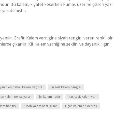
dür. Bu kalem, kıyafet keserken kumaş üzerine çizilen yazı
 yaratılmıştır.
apılır. Grafit: Kalem verniğine siyah rengini veren renkli bir
rde çıkarılır. Kil: Kalem verniğine şeklini ve dayanıklılığını
anın en pahalı kalemi kaç lira
En sert kalem hangisi
 uçan kalem ne işe yarar
Jel kalem nedir
Kaç çeşit kalem var
lem hangisi
Uçan kalem nasıl silinir
Uçan kalem ne demek