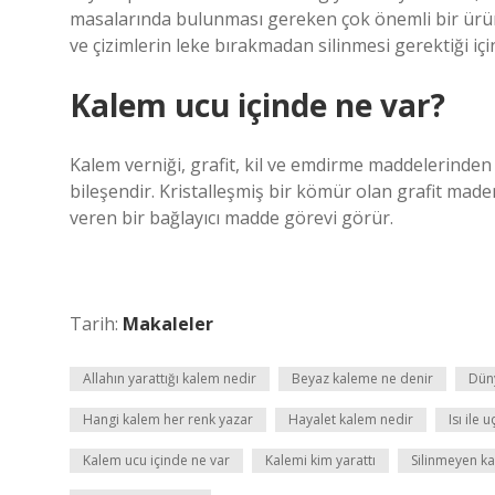
masalarında bulunması gereken çok önemli bir ürün
ve çizimlerin leke bırakmadan silinmesi gerektiği için
Kalem ucu içinde ne var?
Kalem verniği, grafit, kil ve emdirme maddelerinden y
bileşendir. Kristalleşmiş bir kömür olan grafit madenle
veren bir bağlayıcı madde görevi görür.
Tarih:
Makaleler
Allahın yarattığı kalem nedir
Beyaz kaleme ne denir
Düny
Hangi kalem her renk yazar
Hayalet kalem nedir
Isı ile
Kalem ucu içinde ne var
Kalemi kim yarattı
Silinmeyen ka