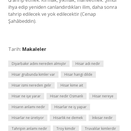
ѻ Tahrip etmek: Kırmak, yıkmak, mahvetmek: Şimdi
ihya edip yeniden canlandırdıkları ilim, daha sonra
tahrip edilecek ve yok edilecektir (Cenap
Şahâbeddin).
Tarih:
Makaleler
Diyarbakır adını nereden almıştır
Hisar adı nedir
Hisar grubunda kimler var
Hisar hangi dilde
Hisar ismi nereden gelir
Hisar kime ait
Hisar ne işe yarar
Hisar nedir Osmanlı
Hisar nereye
Hisarın anlamı nedir
Hisarlar ne iş yapar
Hisarlar ne üretiyor
Hisarlık ne demek
İnkısar nedir
Tahripin anlamı nedir
Troy kimdir
Truvalılar kimlerdir