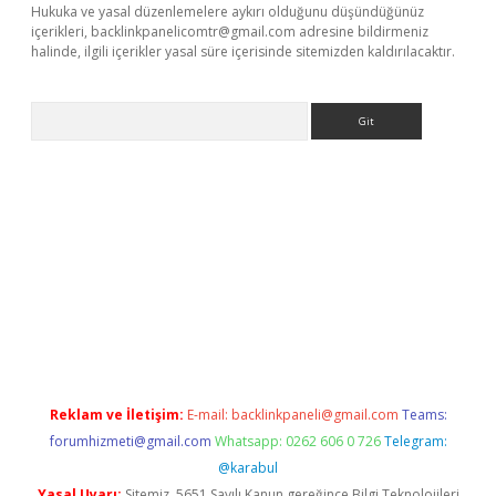
Hukuka ve yasal düzenlemelere aykırı olduğunu düşündüğünüz
içerikleri,
backlinkpanelicomtr@gmail.com
adresine bildirmeniz
halinde, ilgili içerikler yasal süre içerisinde sitemizden kaldırılacaktır.
Arama
bellaguncel.com/
Reklam ve İletişim:
E-mail:
backlinkpaneli@gmail.com
Teams:
forumhizmeti@gmail.com
Whatsapp: 0262 606 0 726
Telegram:
@karabul
Yasal Uyarı:
Sitemiz, 5651 Sayılı Kanun gereğince Bilgi Teknolojileri