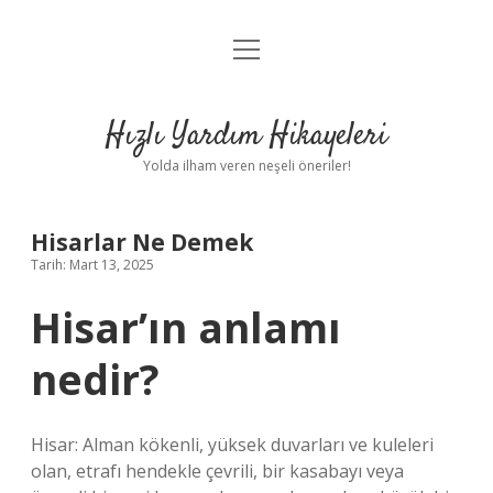
menüyü
Anasayfa
aç
Gizlilik Politikası
Hızlı Yardım Hikayeleri
Yasal Uyarı
Yolda ilham veren neşeli öneriler!
Hakkımızda
Hisarlar Ne Demek
Tarih: Mart 13, 2025
Hisar’ın anlamı
nedir?
Hisar: Alman kökenli, yüksek duvarları ve kuleleri
olan, etrafı hendekle çevrili, bir kasabayı veya