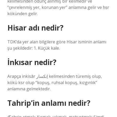
kelimesinden ödünç alınmış bir kelimedir ve
“çevrelenmiş yer, korunan yer” anlamına gelir ve ḥṣr
kökünden gelir.
Hisar adı nedir?
TDK’da yer alan bilgilere göre Hisar isminin anlamı
şu şekildedir: 1. Küçük kale.
İnkısar nedir?
Arapça inkisār اِنكسار kelimesinden türemiş olup,
kökü ksr olup “kopuş, ruhsal kopuş, kızgınlık”
anlamına gelmektedir.
Tahrip’in anlamı nedir?