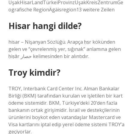
UşakHisarLandTürkeiProvinzUşakKreisZentrumGe
ografische RegionÄgäisregion13 weitere Zeilen
Hisar hangi dilde?
hisar – Nişanyan Sözlüğü. Arapça ḥṣr kökünden
gelen ve “çevrelenmiş yer, sığınak” anlamına gelen
ḥiṣār حصار kelimesinden bir alıntıdır.
Troy kimdir?
TROY, Interbank Card Center Inc. Alman Bankalar
Birliği (BKM) tarafından kurulan ve işletilen bir kart
ödeme sistemidir. BKM, Türkiye’deki 20’den fazla
bankanın ortak girişimidir. İsrail ve destekçilerinin
ürünlerini boykot eden vatandaşlar Mastercard ve
Visa kartlarını iptal edip yerel ödeme sistemi TROY’a
geçiyorlar.