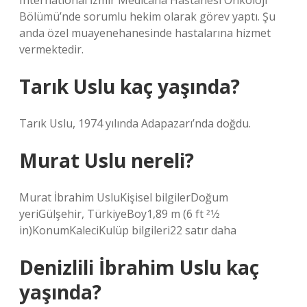
International İzmir Medicana Hastanesi Onkoloji
Bölümü’nde sorumlu hekim olarak görev yaptı. Şu
anda özel muayenehanesinde hastalarına hizmet
vermektedir.
Tarık Uslu kaç yaşında?
Tarık Uslu, 1974 yılında Adapazarı’nda doğdu.
Murat Uslu nereli?
Murat İbrahim UsluKişisel bilgilerDoğum
yeriGülşehir, TürkiyeBoy1,89 m (6 ft 21⁄2
in)KonumKaleciKulüp bilgileri22 satır daha
Denizlili İbrahim Uslu kaç
yaşında?