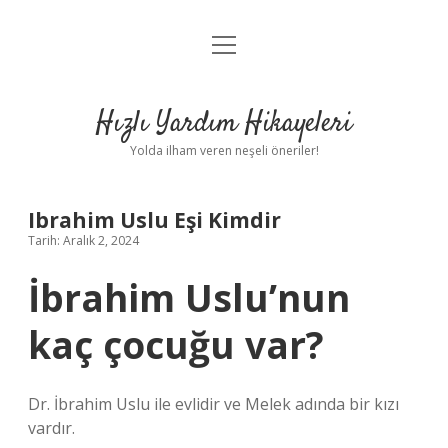
menüyü
Anasayfa
aç
Gizlilik Politikası
Hızlı Yardım Hikayeleri
Yasal Uyarı
Yolda ilham veren neşeli öneriler!
Hakkımızda
Ibrahim Uslu Eşi Kimdir
Tarih: Aralık 2, 2024
İbrahim Uslu’nun
kaç çocuğu var?
Dr. İbrahim Uslu ile evlidir ve Melek adında bir kızı
vardır.