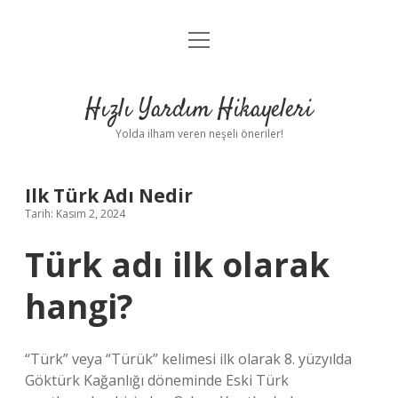
menüyü
Anasayfa
aç
Gizlilik Politikası
Hızlı Yardım Hikayeleri
Yasal Uyarı
Yolda ilham veren neşeli öneriler!
Hakkımızda
Ilk Türk Adı Nedir
Tarih: Kasım 2, 2024
Türk adı ilk olarak
hangi?
“Türk” veya “Türük” kelimesi ilk olarak 8. yüzyılda
Göktürk Kağanlığı döneminde Eski Türk