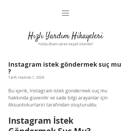
menüyü
Anasayfa
aç
Gizlilik Politikası
Hızlı Yardım Hikayeleri
Yasal Uyarı
Yolda ilham veren neşeli öneriler!
Hakkımızda
Instagram istek göndermek suç mu
?
Tarih: Haziran 1, 2026
Bu içerik, Instagram istek göndermek suç mu
hakkında güvenilir ve sade bilgi arayanlar için
Aksuotokurtarici tarafından oluşturuldu.
Instagram İstek