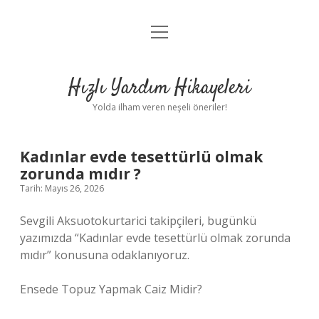
menüyü
Anasayfa
aç
Gizlilik Politikası
Hızlı Yardım Hikayeleri
Yasal Uyarı
Yolda ilham veren neşeli öneriler!
Hakkımızda
Kadınlar evde tesettürlü olmak
zorunda mıdır ?
Tarih: Mayıs 26, 2026
Sevgili Aksuotokurtarici takipçileri, bugünkü
yazımızda “Kadınlar evde tesettürlü olmak zorunda
mıdır” konusuna odaklanıyoruz.
Ensede Topuz Yapmak Caiz Midir?