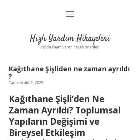
menüyü
Anasayfa
aç
Gizlilik Politikası
Hızlı Yardım Hikayeleri
Yasal Uyarı
Yolda ilham veren neşeli öneriler!
Hakkımızda
Kağıthane Şişliden ne zaman ayrıldı
?
Tarih: Aralık 2, 2025
Kağıthane Şişli’den Ne
Zaman Ayrıldı? Toplumsal
Yapıların Değişimi ve
Bireysel Etkileşim