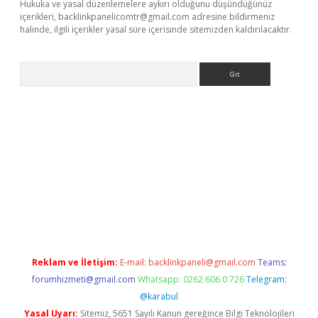
Hukuka ve yasal düzenlemelere aykırı olduğunu düşündüğünüz
içerikleri,
backlinkpanelicomtr@gmail.com
adresine bildirmeniz
halinde, ilgili içerikler yasal süre içerisinde sitemizden kaldırılacaktır.
Arama
iabellaguncel.com/
Reklam ve İletişim:
E-mail:
backlinkpaneli@gmail.com
Teams:
forumhizmeti@gmail.com
Whatsapp: 0262 606 0 726
Telegram:
@karabul
Yasal Uyarı:
Sitemiz, 5651 Sayılı Kanun gereğince Bilgi Teknolojileri