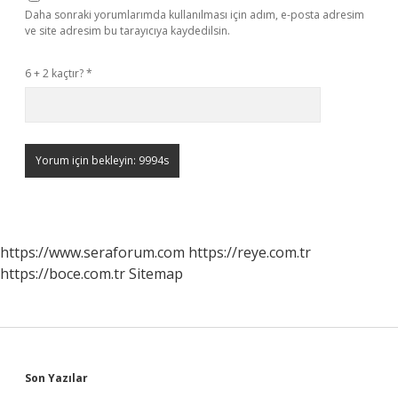
Daha sonraki yorumlarımda kullanılması için adım, e-posta adresim
ve site adresim bu tarayıcıya kaydedilsin.
6 + 2 kaçtır?
*
https://www.seraforum.com
https://reye.com.tr
https://boce.com.tr
Sitemap
Sidebar
Son Yazılar