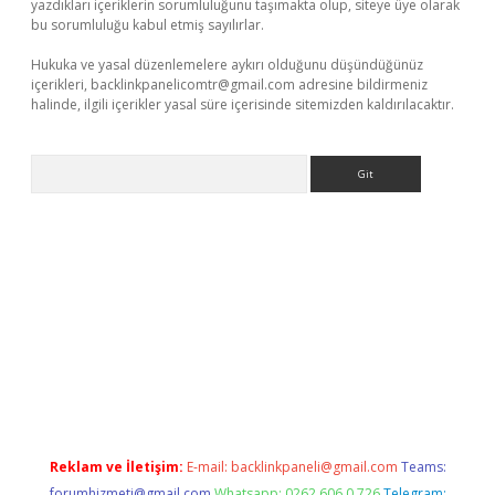
yazdıkları içeriklerin sorumluluğunu taşımakta olup, siteye üye olarak
bu sorumluluğu kabul etmiş sayılırlar.
Hukuka ve yasal düzenlemelere aykırı olduğunu düşündüğünüz
içerikleri,
backlinkpanelicomtr@gmail.com
adresine bildirmeniz
halinde, ilgili içerikler yasal süre içerisinde sitemizden kaldırılacaktır.
Arama
llaguncel.com/
Reklam ve İletişim:
E-mail:
backlinkpaneli@gmail.com
Teams:
forumhizmeti@gmail.com
Whatsapp: 0262 606 0 726
Telegram: