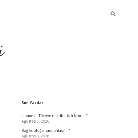
i
Sidebar
Son Yazılar
https://piabellagu
Jeanneau Türkiye distribütörü kimdir ?
Ağustos 7, 2026
Bağ koptuğu nasıl anlaşılır ?
Ağustos 6, 2026