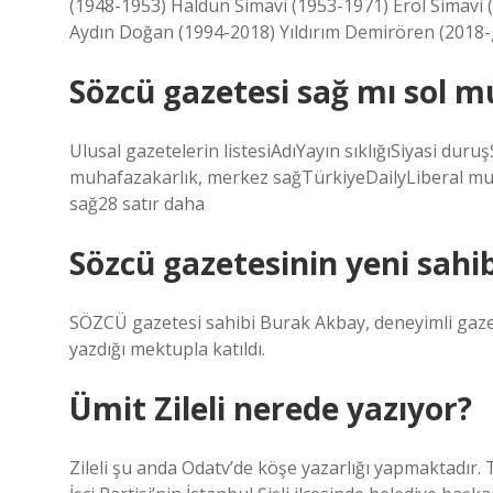
(1948-1953) Haldun Simavi (1953-1971) Erol Simavi (
Aydın Doğan (1994-2018) Yıldırım Demirören (201
Sözcü gazetesi sağ mı sol m
Ulusal gazetelerin listesiAdıYayın sıklığıSiyasi duru
muhafazakarlık, merkez sağTürkiyeDailyLiberal mu
sağ28 satır daha
Sözcü gazetesinin yeni sahi
SÖZCÜ gazetesi sahibi Burak Akbay, deneyimli gaz
yazdığı mektupla katıldı.
Ümit Zileli nerede yazıyor?
Zileli şu anda Odatv’de köşe yazarlığı yapmaktadır. 