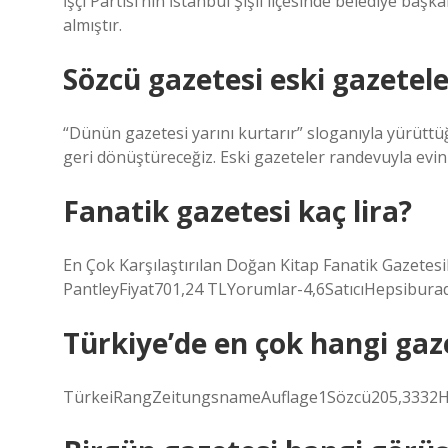
İşçi Partisi’nin İstanbul Şişli ilçesinde belediye baş
almıştır.
Sözcü gazetesi eski gazetele
“Dünün gazetesi yarını kurtarır” sloganıyla yürütt
geri dönüştüreceğiz. Eski gazeteler randevuyla evin
Fanatik gazetesi kaç lira?
En Çok Karşılaştırılan Doğan Kitap Fanatik Gazetes
PantleyFiyat701,24 TLYorumlar-4,6SatıcıHepsiburad
Türkiye’de en çok hangi gaze
TürkeiRangZeitungsnameAuflage1Sözcü205,3332Hü