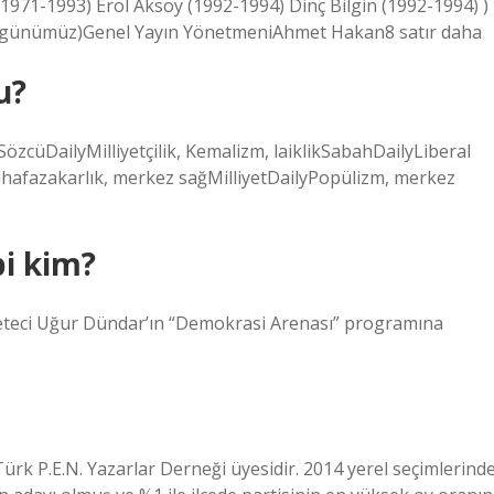
1971-1993) Erol Aksoy (1992-1994) Dinç Bilgin (1992-1994) )
8-günümüz)Genel Yayın YönetmeniAhmet Hakan8 satır daha
u?
şSözcüDailyMilliyetçilik, Kemalizm, laiklikSabahDailyLiberal
hafazakarlık, merkez sağMilliyetDailyPopülizm, merkez
bi kim?
eteci Uğur Dündar’ın “Demokrasi Arenası” programına
Türk P.E.N. Yazarlar Derneği üyesidir. 2014 yerel seçimlerind