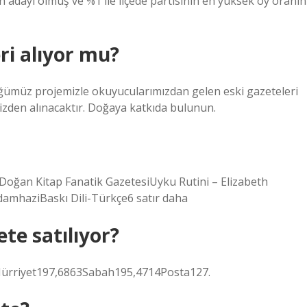
kan adayı olmuş ve %1 ile ilçede partisinin en yüksek oy oranın
ri alıyor mu?
üğümüz projemizle okuyucularımızdan gelen eski gazeteleri
izden alınacaktır. Doğaya katkıda bulunun.
iDoğan Kitap Fanatik GazetesiUyku Rutini – Elizabeth
amhaziBaskı Dili-Türkçe6 satır daha
te satılıyor?
rriyet197,6863Sabah195,4714Posta127.