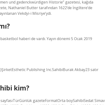
emmen und gedenckwürdigen Historie” gazetesi, kağıda
gazete, Nathaniel Butter tarafından 1622’de İngiltere’de
ayınlanan Vekdyi-i Misriye’ydi.
mı?
fa basketbol haberi de vardı. Yayın dönemi 5 Ocak 2019
irketEsthetic Publishing Inc.SahibiBurak Akbay23 satır
ahibi kim?
ilk sayfasıTürGünlük gazeteFormatOrta boySahibiSedat Simav