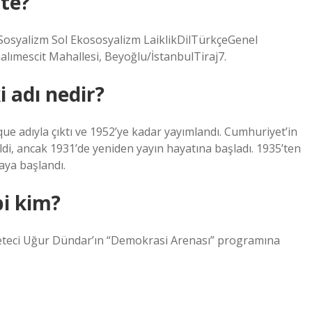
şte?
Sosyalizm Sol Ekososyalizm LaiklikDilTürkçeGenel
lımescit Mahallesi, Beyoğlu/İstanbulTiraj7.
 adı nedir?
ue adıyla çıktı ve 1952’ye kadar yayımlandı. Cumhuriyet’in
ldi, ancak 1931’de yeniden yayın hayatına başladı. 1935’ten
aya başlandı.
bi kim?
eteci Uğur Dündar’ın “Demokrasi Arenası” programına