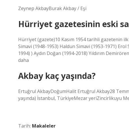
Zeynep AkbayBurak Akbay / Eşi
Hürriyet gazetesinin eski s
Hürriyet (gazete)10 Kasım 1954 tarihli gazetenin 
Simavi (1948-1953) Haldun Simavi (1953-1971) Erol S
1994) ) Aydın Doğan (1994-2018) Yıldırım Demirö
daha
Akbay kaç yaşında?
Ertuğrul AkbayDoğumHalit Ertuğrul Akbay28 Temm
yaşında) İstanbul, TürkiyeMezar yeriZincirlikuyu Me
Tarih:
Makaleler