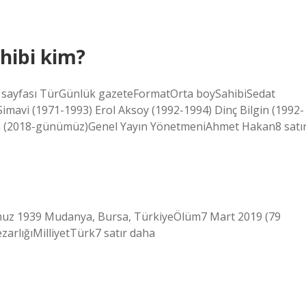
ahibi kim?
ilk sayfası TürGünlük gazeteFormatOrta boySahibiSedat
imavi (1971-1993) Erol Aksoy (1992-1994) Dinç Bilgin (1992-
ren (2018-günümüz)Genel Yayın YönetmeniAhmet Hakan8 satı
uz 1939 Mudanya, Bursa, TürkiyeÖlüm7 Mart 2019 (79
zarlığıMilliyetTürk7 satır daha