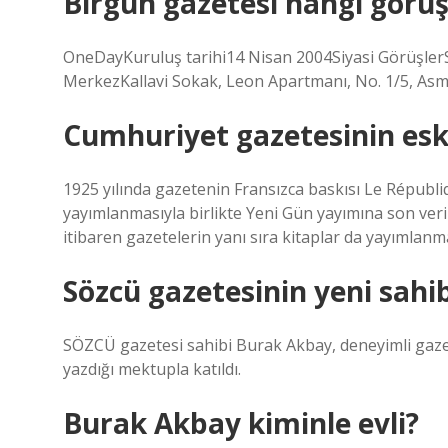
Birgün gazetesi hangi görü
OneDayKuruluş tarihi14 Nisan 2004Siyasi Görüşler
MerkezKallavi Sokak, Leon Apartmanı, No. 1/5, Asma
Cumhuriyet gazetesinin eski
1925 yılında gazetenin Fransızca baskısı Le Républiq
yayımlanmasıyla birlikte Yeni Gün yayımına son veri
itibaren gazetelerin yanı sıra kitaplar da yayımlanm
Sözcü gazetesinin yeni sahi
SÖZCÜ gazetesi sahibi Burak Akbay, deneyimli gaz
yazdığı mektupla katıldı.
Burak Akbay kiminle evli?