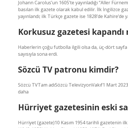
Johann Carolus’un 1605’te yayınladığı “Aller Fürn
basılan ilk gazete olarak kabul edilir. İlk İngilizce 
yayınlandı; ilk Türkçe gazete ise 1828’de Kahire’de y
Korkusuz gazetesi kapandı 
Haberlerin çoğu futbolla ilgili olsa da, üç-dört say
sayısıyla sona erdi.
Sözcü TV patronu kimdir?
Sözcü TVTam adıSözcü TelevizyonVakıf1 Mart 2023)Ş
daha
Hürriyet gazetesinin eski s
Hürriyet (gazete)10 Kasım 1954 tarihli gazetenin 