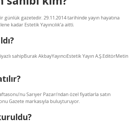
n sahibi kim?
r günlük gazetedir. 29.11.2014 tarihinde yayın hayatına
ne kadar Estetik Yayıncılık’a aitti.
ldı?
azlı sahipBurak AkbayYayıncıEstetik Yayın A.Ş.EditörMetin
tılır?
ftasonu’nu Sarıyer Pazarı’ndan özel fiyatlarla satın
asonu Gazete markasıyla buluşturuyor.
kuruldu?