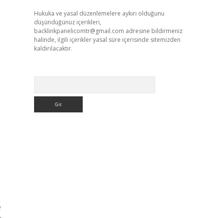
Hukuka ve yasal düzenlemelere aykırı olduğunu
düşündüğünüz içerikleri,
backlinkpanelicomtr@gmail.com
adresine bildirmeniz
halinde, ilgili içerikler yasal süre içerisinde sitemizden
kaldırılacaktır.
Arama
e