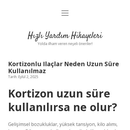
menüyü
Anasayfa
aç
Gizlilik Politikası
Hızlı Yardım Hikayeleri
Yasal Uyarı
Yolda ilham veren neşeli öneriler!
Hakkımızda
Kortizonlu Ilaçlar Neden Uzun Süre
Kullanılmaz
Tarih: Eylül 2, 2025
Kortizon uzun süre
kullanılırsa ne olur?
Gelişimsel bozukluklar, yüksek tansiyon, kilo alımı,