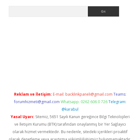
Arama
laguncel.com/
Reklam ve İletişim:
E-mail:
backlinkpaneli@gmail.com
Teams:
forumhizmeti@gmail.com
Whatsapp: 0262 606 0 726
Telegram:
@karabul
Yasal Uyarı:
Sitemiz, 5651 Sayılı Kanun gereğince Bilgi Teknolojileri
ve İletişim Kurumu (BTK) tarafından onaylanmış bir Yer Sağlayıcı
olarak hizmet vermektedir. Bu nedenle, sitedeki içerikleri proaktif
olarak denetleme veya araştırma yükümlülüğümüz bulunmamaktadır.