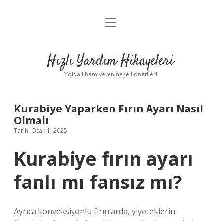
menüyü
Anasayfa
aç
Gizlilik Politikası
Hızlı Yardım Hikayeleri
Yasal Uyarı
Yolda ilham veren neşeli öneriler!
Hakkımızda
Kurabiye Yaparken Fırın Ayarı Nasıl
Olmalı
Tarih: Ocak 1, 2025
Kurabiye fırın ayarı
fanlı mı fansız mı?
Ayrıca konveksiyonlu fırınlarda, yiyeceklerin