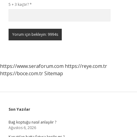
5 + 3 kaçtır?
*
https://www.seraforum.com
https://reye.com.tr
https://boce.com.tr
Sitemap
Sidebar
Son Yazılar
Bağ koptuğu nasıl anlaşılır ?
Ağustos 6, 2026
Kapatılan hatta fatura kesilir mi ?