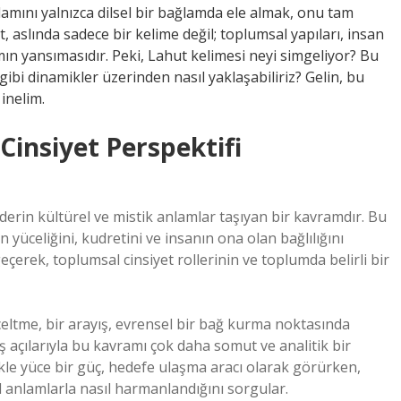
lamını yalnızca dilsel bir bağlamda ele almak, onu tam
t, aslında sadece bir kelime değil; toplumsal yapıları, insan
amın yansımasıdır. Peki, Lahut kelimesi neyi simgeliyor? Bu
 gibi dinamikler üzerinden nasıl yaklaşabiliriz? Gelin, bu
inelim.
insiyet Perspektifi
derin kültürel ve mistik anlamlar taşıyan bir kavramdır. Bu
 yüceliğini, kudretini ve insanın ona olan bağlılığını
erek, toplumsal cinsiyet rollerinin ve toplumda belirli bir
üceltme, bir arayış, evrensel bir bağ kurma noktasında
ş açılarıyla bu kavramı çok daha somut ve analitik bir
ikle yüce bir güç, hedefe ulaşma aracı olarak görürken,
l anlamlarla nasıl harmanlandığını sorgular.