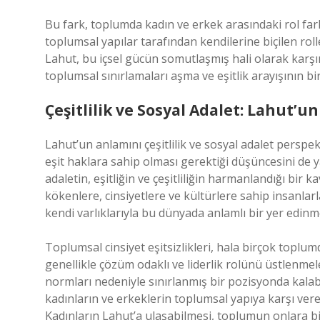
Bu fark, toplumda kadın ve erkek arasındaki rol farkla
toplumsal yapılar tarafından kendilerine biçilen roller
Lahut, bu içsel gücün somutlaşmış hali olarak karşım
toplumsal sınırlamaları aşma ve eşitlik arayışının b
Çeşitlilik ve Sosyal Adalet: Lahut’
Lahut’un anlamını çeşitlilik ve sosyal adalet perspe
eşit haklara sahip olması gerektiği düşüncesini de ya
adaletin, eşitliğin ve çeşitliliğin harmanlandığı bir 
kökenlere, cinsiyetlere ve kültürlere sahip insanlarl
kendi varlıklarıyla bu dünyada anlamlı bir yer edinme
Toplumsal cinsiyet eşitsizlikleri, hala birçok toplu
genellikle çözüm odaklı ve liderlik rolünü üstlenmel
normları nedeniyle sınırlanmış bir pozisyonda kalabi
kadınların ve erkeklerin toplumsal yapıya karşı ver
Kadınların Lahut’a ulaşabilmesi, toplumun onlara bi