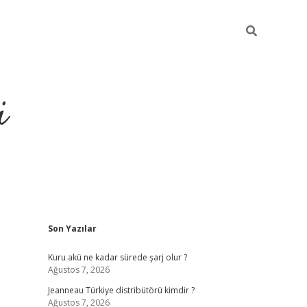
i
Sidebar
Son Yazılar
https://piabel
Kuru akü ne kadar sürede şarj olur ?
Ağustos 7, 2026
Jeanneau Türkiye distribütörü kimdir ?
Ağustos 7, 2026