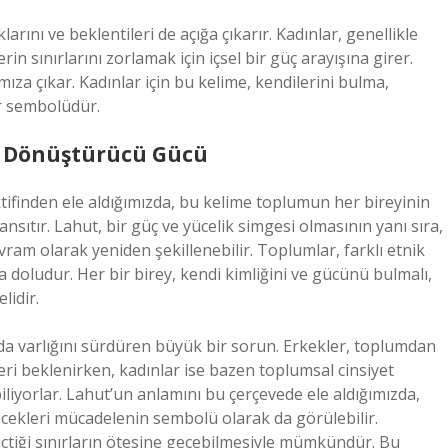
rını ve beklentileri de açığa çıkarır. Kadınlar, genellikle
in sınırlarını zorlamak için içsel bir güç arayışına girer.
ıza çıkar. Kadınlar için bu kelime, kendilerini bulma,
ir sembolüdür.
un Dönüştürücü Gücü
ktifinden ele aldığımızda, bu kelime toplumun her bireyinin
nsıtır. Lahut, bir güç ve yücelik simgesi olmasının yanı sıra,
kavram olarak yeniden şekillenebilir. Toplumlar, farklı etnik
a doludur. Her bir birey, kendi kimliğini ve gücünü bulmalı,
lidir.
mda varlığını sürdüren büyük bir sorun. Erkekler, toplumdan
eri beklenirken, kadınlar ise bazen toplumsal cinsiyet
liyorlar. Lahut’un anlamını bu çerçevede ele aldığımızda,
ecekleri mücadelenin sembolü olarak da görülebilir.
çtiği sınırların ötesine geçebilmesiyle mümkündür. Bu