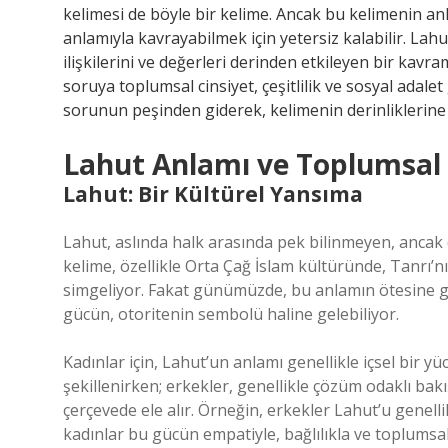
kelimesi de böyle bir kelime. Ancak bu kelimenin an
anlamıyla kavrayabilmek için yetersiz kalabilir. Lahu
ilişkilerini ve değerleri derinden etkileyen bir kavr
soruya toplumsal cinsiyet, çeşitlilik ve sosyal adalet
sorunun peşinden giderek, kelimenin derinliklerine 
Lahut Anlamı ve Toplumsal C
Lahut: Bir Kültürel Yansıma
Lahut, aslında halk arasında pek bilinmeyen, ancak 
kelime, özellikle Orta Çağ İslam kültüründe, Tanrı’nın
simgeliyor. Fakat günümüzde, bu anlamın ötesine geç
gücün, otoritenin sembolü haline gelebiliyor.
Kadınlar için, Lahut’un anlamı genellikle içsel bir y
şekillenirken; erkekler, genellikle çözüm odaklı bakı
çerçevede ele alır. Örneğin, erkekler Lahut’u genell
kadınlar bu gücün empatiyle, bağlılıkla ve toplumsa