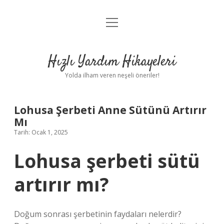
menüyü
Anasayfa
aç
Gizlilik Politikası
Hızlı Yardım Hikayeleri
Yasal Uyarı
Yolda ilham veren neşeli öneriler!
Hakkımızda
Lohusa Şerbeti Anne Sütünü Artırır
Mı
Tarih: Ocak 1, 2025
Lohusa şerbeti sütü
artırır mı?
Doğum sonrası şerbetinin faydaları nelerdir?