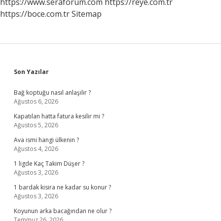
https://www.seraforum.com
https://reye.com.tr
https://boce.com.tr
Sitemap
Sidebar
Son Yazılar
Bağ koptuğu nasıl anlaşılır ?
Ağustos 6, 2026
Kapatılan hatta fatura kesilir mi ?
Ağustos 5, 2026
Ava ismi hangi ülkenin ?
Ağustos 4, 2026
1 ligde Kaç Takim Düşer ?
Ağustos 3, 2026
1 bardak kisira ne kadar su konur ?
Ağustos 3, 2026
Koyunun arka bacağından ne olur ?
Temmuz 26, 2026