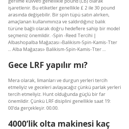
gerilme kuvveti genellikle pound (LB) olarak
işaretlenir. Bu etiketler genellikle £ 2 ile 30 pound
arasında değişebilir. Bir spin tüpü satın alırken,
amaçlanan kullanımınıza ve saldırdığınız balık
türüne bağlı olarak doğru hedeflere sahip bir model
seçmeniz önemlidir. -Spin -Reed Tercihi |
Albashopalba Mağazası ›Balikism-Spin-Kamis-Tter
… Alba Mağazası› Balikism-Spin-Kamis-Tter …
Gece LRF yapılır mı?
Mera olarak, limanları ve durgun yerleri tercih
etmeliyiz ve geceleri avlayacağız çünkü parlak yerleri
tercih etmeliyiz. Hunt olduğunda güçlü bir far
önemlidir. Çünkü LRF disiplini genellikle saat 19:
00’da gerçekleşir. 00.00.
4000’lik olta makinesi kaç