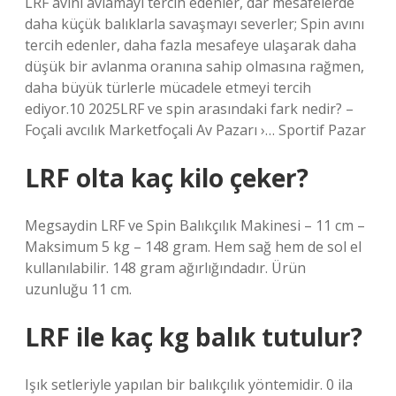
LRF avını avlamayı tercih edenler, dar mesafelerde
daha küçük balıklarla savaşmayı severler; Spin avını
tercih edenler, daha fazla mesafeye ulaşarak daha
düşük bir avlanma oranına sahip olmasına rağmen,
daha büyük türlerle mücadele etmeyi tercih
ediyor.10 2025LRF ve spin arasındaki fark nedir? –
Foçali avcılık Marketfoçali Av Pazarı ›… Sportif Pazar
LRF olta kaç kilo çeker?
Megsaydin LRF ve Spin Balıkçılık Makinesi – 11 cm –
Maksimum 5 kg – 148 gram. Hem sağ hem de sol el
kullanılabilir. 148 gram ağırlığındadır. Ürün
uzunluğu 11 cm.
LRF ile kaç kg balık tutulur?
Işık setleriyle yapılan bir balıkçılık yöntemidir. 0 ila