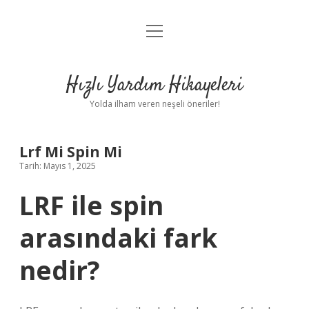
menüyü
Anasayfa
aç
Gizlilik Politikası
Hızlı Yardım Hikayeleri
Yasal Uyarı
Yolda ilham veren neşeli öneriler!
Hakkımızda
Lrf Mi Spin Mi
Tarih: Mayıs 1, 2025
LRF ile spin
arasındaki fark
nedir?