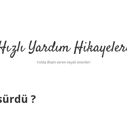
Hızlı Yardım Hikayeler
Yolda ilham veren neşeli öneriler!
sürdü ?