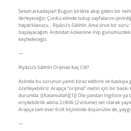
Selam arkadaşlar! Bugün birlikte akıp giden bir nehi
ilerleyeceğiz: Çünkü elimde tutup sayfalarını çevirdiğ
hayat klavuzu… Riyâzü’s‑Sâlihîn. Ama önce bir soru: “B
başlayacağım. Ardından kökenine inip günümüzdeki ya
keşfedeceğiz.
—
Riyâzü’s‑Sâlihîn Orijinali Kaç Cilt?
Aslında bu sorunun yanıtı biraz editöre ve baskıya
özetleyebiliriz: Arapça “orijinal” metin için bir bas
durumda. ([Kalamullah][1]) Öte yandan İngilizce ya 
erişilebilirlik adına 2 ciltlik (2 volume) set olarak y
Arapça tam eser 6 cilt biçiminde düşünülse de, yaygın 
—