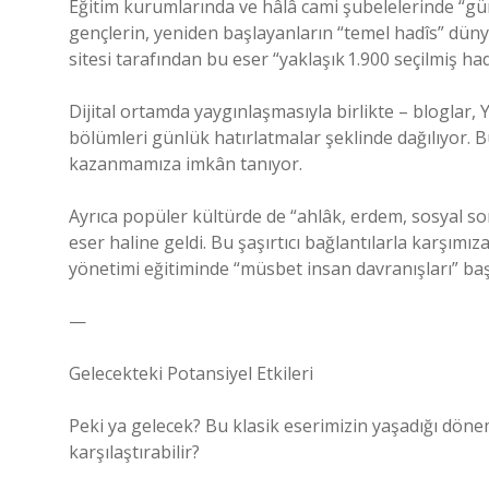
Eğitim kurumlarında ve hâlâ cami şubelelerinde “gü
gençlerin, yeniden başlayanların “temel hadîs” düny
sitesi tarafından bu eser “yaklaşık 1.900 seçilmiş ha
Dijital ortamda yaygınlaşmasıyla birlikte – bloglar,
bölümleri günlük hatırlatmalar şeklinde dağılıyor. 
kazanmamıza imkân tanıyor.
Ayrıca popüler kültürde de “ahlâk, erdem, sosyal s
eser haline geldi. Bu şaşırtıcı bağlantılarla karşımıza
yönetimi eğitiminde “müsbet insan davranışları” başlık
—
Gelecekteki Potansiyel Etkileri
Peki ya gelecek? Bu klasik eserimizin yaşadığı dö
karşılaştırabilir?