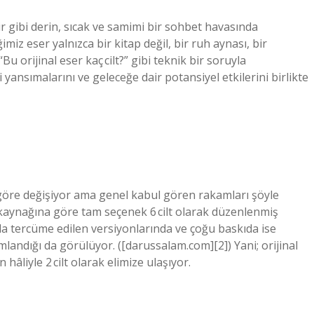
r gibi derin, sıcak ve samimi bir sohbet havasında
imiz eser yalnızca bir kitap değil, bir ruh aynası, bir
u orijinal eser kaç cilt?” gibi teknik bir soruyla
nsımalarını ve geleceğe dair potansiyel etkilerini birlikte
 göre değişiyor ama genel kabul gören rakamları şöyle
kı kaynağına göre tam seçenek 6 cilt olarak düzenlenmiş
da tercüme edilen versiyonlarında ve çoğu baskıda ise
ayımlandığı da görülüyor. ([darussalam.com][2]) Yani; orijinal
hâliyle 2 cilt olarak elimize ulaşıyor.