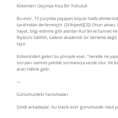
Kökenleri: Geçmişe Kısa Bir Yolculuk
Bu eser, 13. yüzyılda yaşayan büyük hadîs alimleri
tarafından derlenmiştir. ([Vikipedi][3]) Onun amacı,
hayat, bilgi edinme gibi alanları Kur’ân ve Sünne
Riyâzü’s‑Sâlihîn, sadece akademik bir derleme deği
taşır.
Kökeninden gelen bu yönüyle eser, “nerede ne yapıl
soruları samimi şekilde sormamıza vesile olur. Ve bu 
aracı hâline gelir.
—
Günümüzdeki Yansımaları
Şimdi arkadaşlar, bu klasik eser günümüzde nasıl y