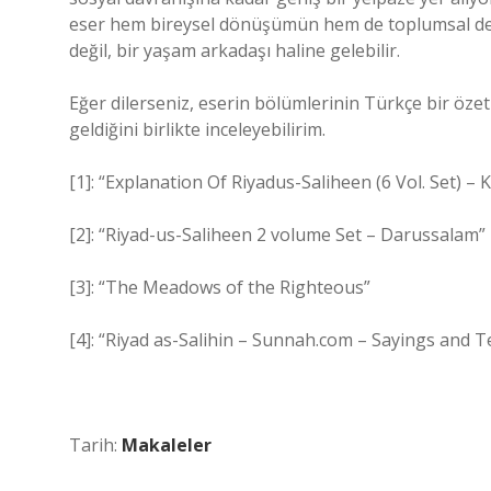
eser hem bireysel dönüşümün hem de toplumsal değiş
değil, bir yaşam arkadaşı haline gelebilir.
Eğer dilerseniz, eserin bölümlerinin Türkçe bir özetin
geldiğini birlikte inceleyebilirim.
[1]: “Explanation Of Riyadus-Saliheen (6 Vol. Set) –
[2]: “Riyad-us-Saliheen 2 volume Set – Darussalam”
[3]: “The Meadows of the Righteous”
[4]: “Riyad as-Salihin – Sunnah.com – Sayings and 
Tarih:
Makaleler