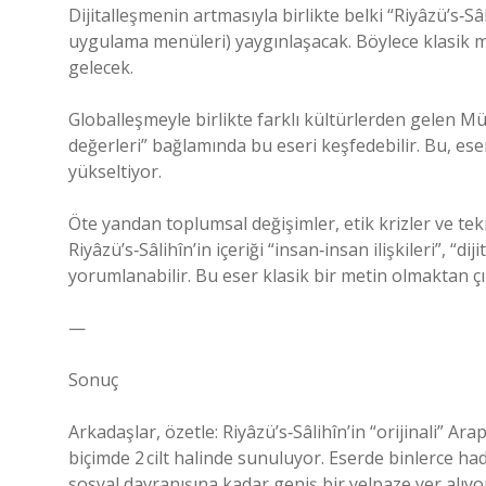
Dijitalleşmenin artmasıyla birlikte belki “Riyâzü’s‑Sâ
uygulama menüleri) yaygınlaşacak. Böylece klasik
gelecek.
Globalleşmeyle birlikte farklı kültürlerden gelen Mü
değerleri” bağlamında bu eseri keşfedebilir. Bu, ese
yükseltiyor.
Öte yandan toplumsal değişimler, etik krizler ve tek
Riyâzü’s‑Sâlihîn’in içeriği “insan‑insan ilişkileri”, “d
yorumlanabilir. Bu eser klasik bir metin olmaktan ç
—
Sonuç
Arkadaşlar, özetle: Riyâzü’s‑Sâlihîn’in “orijinali” A
biçimde 2 cilt halinde sunuluyor. Eserde binlerce had
sosyal davranışına kadar geniş bir yelpaze yer alı