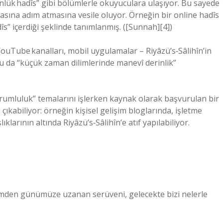
nlük hadîs” gibi bölümlerle okuyuculara ulaşıyor. Bu sayede
asına adım atmasına vesile oluyor. Örneğin bir online hadîs
dîs” içerdiği şeklinde tanımlanmış. ([Sunnah][4])
 YouTube kanalları, mobil uygulamalar – Riyâzü’s‑Sâlihîn’in
Bu da “küçük zaman dilimlerinde manevî derinlik”
orumluluk” temalarını işlerken kaynak olarak başvurulan bir
 çıkabiliyor: örneğin kişisel gelişim bloglarında, işletme
larının altında Riyâzü’s‑Sâlihîn’e atıf yapılabiliyor.
nemden günümüze uzanan serüveni, gelecekte bizi nelerle