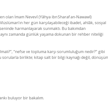
nden olan İmam Nevevî (Yâhya ibn Sharaf an‑Nawawî)
 Müslüman’ın her gün karşılaşabileceği ibadet, ahlâk, sosyal
t ekseninde harmanlayarak sunmaktı. Bu bakımdan
l; aynı zamanda günlük yaşama dokunan bir rehber niteliği
malı?”, “nefse ve topluma karşı sorumluluğum nedir?” gibi
sorularla birlikte; kitap salt bir bilgi kaynağı değil, dönüşü
ankı buluyor bir bakalım.