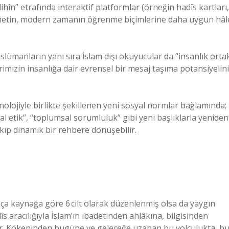
lihîn” etrafında interaktif platformlar (örneğin hadîs kartları,
 metin, modern zamanın öğrenme biçimlerine daha uygun hâl
slümanların yanı sıra İslam dışı okuyucular da “insanlık orta
rimizin insanlığa dair evrensel bir mesaj taşıma potansiyelini
nolojiyle birlikte şekillenen yeni sosyal normlar bağlamında;
ijital etik”, “toplumsal sorumluluk” gibi yeni başlıklarla yeniden
ıkıp dinamik bir rehbere dönüşebilir.
rapça kaynağa göre 6 cilt olarak düzenlenmiş olsa da yaygın
îs aracılığıyla İslam’ın ibadetinden ahlâkına, bilgisinden
yor. Kökeninden bugüne ve geleceğe uzanan bu yolculukta, b