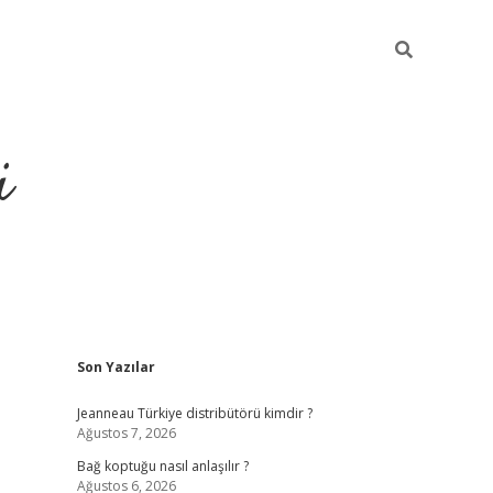
i
Sidebar
Son Yazılar
https://piabellag
Jeanneau Türkiye distribütörü kimdir ?
Ağustos 7, 2026
Bağ koptuğu nasıl anlaşılır ?
Ağustos 6, 2026