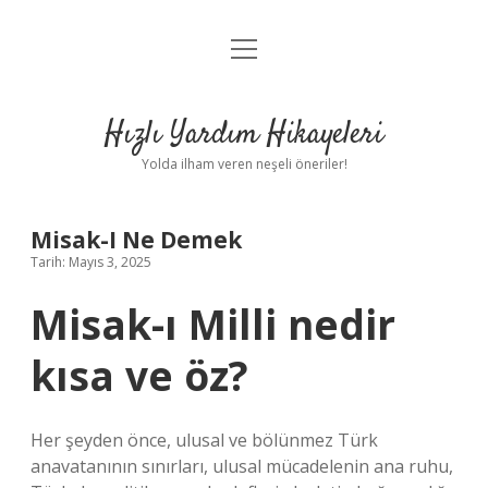
menüyü
Anasayfa
aç
Gizlilik Politikası
Hızlı Yardım Hikayeleri
Yasal Uyarı
Yolda ilham veren neşeli öneriler!
Hakkımızda
Misak-I Ne Demek
Tarih: Mayıs 3, 2025
Misak-ı Milli nedir
kısa ve öz?
Her şeyden önce, ulusal ve bölünmez Türk
anavatanının sınırları, ulusal mücadelenin ana ruhu,