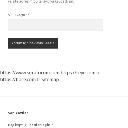
ve site adresim bu tarayıcıya kaydedilsin.
5 + 3 kaçtır?
*
https://www.seraforum.com
https://reye.com.tr
https://boce.com.tr
Sitemap
Sidebar
Son Yazılar
Bağ koptuğu nasıl anlaşılır ?