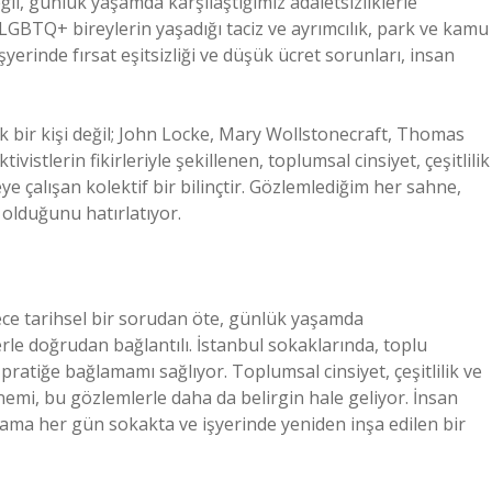
ğil, günlük yaşamda karşılaştığımız adaletsizliklerle
 LGBTQ+ bireylerin yaşadığı taciz ve ayrımcılık, park ve kamu
işyerinde fırsat eşitsizliği ve düşük ücret sorunları, insan
bir kişi değil; John Locke, Mary Wollstonecraft, Thomas
vistlerin fikirleriyle şekillenen, toplumsal cinsiyet, çeşitlilik
e çalışan kolektif bir bilinçtir. Gözlemlediğim her sahne,
olduğunu hatırlatıyor.
ce tarihsel bir sorudan öte, günlük yaşamda
lerle doğrudan bağlantılı. İstanbul sokaklarında, toplu
pratiğe bağlamamı sağlıyor. Toplumsal cinsiyet, çeşitlilik ve
emi, bu gözlemlerle daha da belirgin hale geliyor. İnsan
eç ama her gün sokakta ve işyerinde yeniden inşa edilen bir