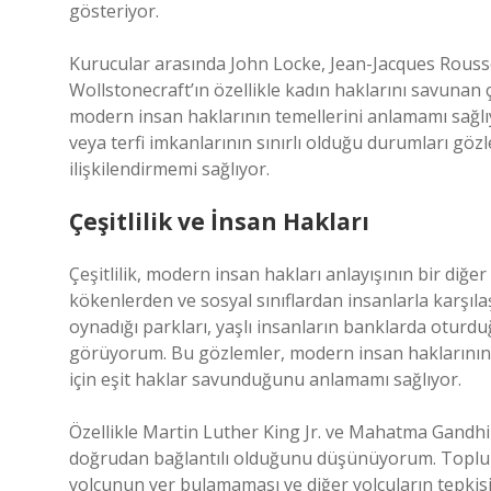
gösteriyor.
Kurucular arasında John Locke, Jean-Jacques Rousse
Wollstonecraft’ın özellikle kadın haklarını savunan ç
modern insan haklarının temellerini anlamamı sağlıy
veya terfi imkanlarının sınırlı olduğu durumları göz
ilişkilendirmemi sağlıyor.
Çeşitlilik ve İnsan Hakları
Çeşitlilik, modern insan hakları anlayışının bir diğer
kökenlerden ve sosyal sınıflardan insanlarla karşıl
oynadığı parkları, yaşlı insanların banklarda oturduğ
görüyorum. Bu gözlemler, modern insan haklarının k
için eşit haklar savunduğunu anlamamı sağlıyor.
Özellikle Martin Luther King Jr. ve Mahatma Gandhi gi
doğrudan bağlantılı olduğunu düşünüyorum. Toplu t
yolcunun yer bulamaması ve diğer yolcuların tepkisiz