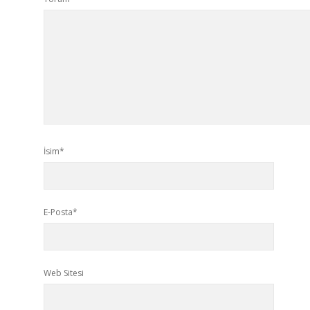
İsim*
E-Posta*
Web Sitesi