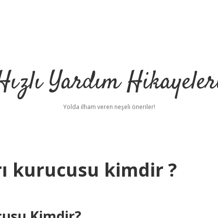
Hızlı Yardım Hikayeler
Yolda ilham veren neşeli öneriler!
ı kurucusu kimdir ?
cusu Kimdir?