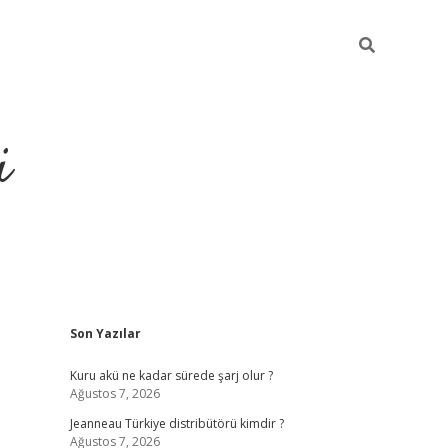
i
Sidebar
Son Yazılar
https://piabel
Kuru akü ne kadar sürede şarj olur ?
Ağustos 7, 2026
Jeanneau Türkiye distribütörü kimdir ?
Ağustos 7, 2026