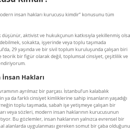
“Modern insan hakları kurucusu kimdir” konusunu tüm
 düşünür, aktivist ve hukukçunun katkısıyla şekillenmiş ols
ebilmek, sokakta, işyerinde veya toplu taşımada
l’da, 29 yaşında ve bir sivil toplum kuruluşunda çalışan biri
rik bir figür olarak değil, toplumsal cinsiyet, çeşitlilik ve
endiriyorum.
 İnsan Hakları
vramının ayrılmaz bir parçası. İstanbul’un kalabalık
ya da farklı cinsiyet kimliklerine sahip insanların yaşadığı
eğin toplu taşımada, sabah işe yetişmeye çalışan bir
şları veya sözleri, modern insan haklarının kurucusunun
tıyor. Bu gözlemler, insan haklarının yalnızca evrensel bir
al alanlarda uygulanması gereken somut bir çaba olduğunu