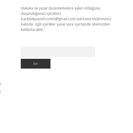
Hukuka ve yasal düzenlemelere aykırı olduğunu
düşündüğünüz içerikleri,
backlinkpanelicomtr@gmail.com
adresine bildirmeniz
halinde, ilgili içerikler yasal süre içerisinde sitemizden
kaldırılacaktır.
Arama
e
a