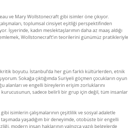
au ve Mary Wollstonecraft gibi isimler öne çıkıyor.
alışmaları, toplumsal cinsiyet eşitliği perspektifinden
or. İşyerinde, kadın meslektaşlarımın daha az maaş aldığı
lemlemek, Wollstonecraft’ın teorilerini günümüz pratikleriyl
 kritik boyutu. İstanbul’da her gün farklı kültürlerden, etnik
aşıyorum. Sokağa çıktığımda Suriyeli göçmen çocukların oyun
u alanları ve engelli bireylerin erişim zorluklarını
urucusunun, sadece belirli bir grup için değil, tüm insanlar
bi isimlerin çalışmalarının çeşitlilik ve sosyal adaletle
aşımada yaşadığım bir deneyimde, otobüste bir engelli
liği, modern insan haklarının yalnızca yazılı belgelerde