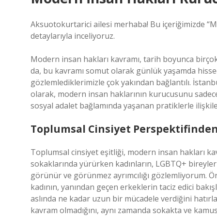
Aksuotokurtarici ailesi merhaba! Bu içeriğimizde 
detaylarıyla inceliyoruz.
Modern insan hakları kavramı, tarih boyunca birçok
da, bu kavramı somut olarak günlük yaşamda hissed
gözlemlediklerimizle çok yakından bağlantılı. İstanbu
olarak, modern insan haklarının kurucusunu sadece teo
sosyal adalet bağlamında yaşanan pratiklerle ilişkil
Toplumsal Cinsiyet Perspektifinden
Toplumsal cinsiyet eşitliği, modern insan hakları ka
sokaklarında yürürken kadınların, LGBTQ+ bireylerin 
görünür ve görünmez ayrımcılığı gözlemliyorum. Örn
kadının, yanından geçen erkeklerin taciz edici bakı
aslında ne kadar uzun bir mücadele verdiğini hatırla
kavram olmadığını, aynı zamanda sokakta ve kamus