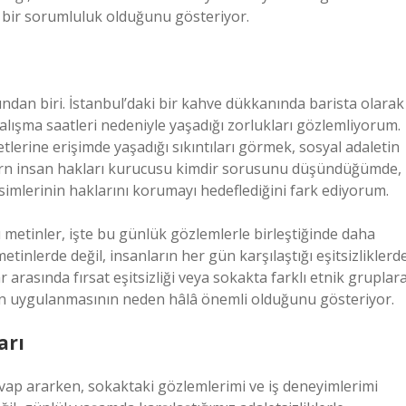
bir sorumluluk olduğunu gösteriyor.
ından biri. İstanbul’daki bir kahve dükkanında barista olarak
lışma saatleri nedeniyle yaşadığı zorlukları gözlemliyorum.
lerine erişimde yaşadığı sıkıntıları görmek, sosyal adaletin
ern insan hakları kurucusu kimdir sorusunu düşündüğümde,
mlerinin haklarını korumayı hedeflediğini fark ediyorum.
 metinler, işte bu günlük gözlemlerle birleştiğinde daha
etinlerde değil, insanların her gün karşılaştığı eşitsizliklerd
arasında fırsat eşitsizliği veya sokakta farklı etnik gruplar
nın uygulanmasının neden hâlâ önemli olduğunu gösteriyor.
arı
ap ararken, sokaktaki gözlemlerimi ve iş deneyimlerimi