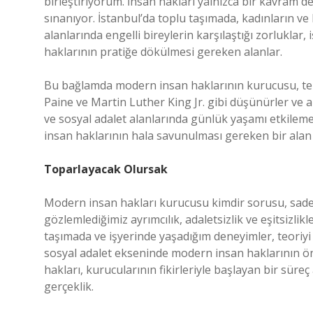
birleştiriyorum. İnsan hakları yalnızca bir kavram de
sınanıyor. İstanbul’da toplu taşımada, kadınların ve
alanlarında engelli bireylerin karşılaştığı zorluklar, 
haklarının pratiğe dökülmesi gereken alanlar.
Bu bağlamda modern insan haklarının kurucusu, tek 
Paine ve Martin Luther King Jr. gibi düşünürler ve akti
ve sosyal adalet alanlarında günlük yaşamı etkilemey
insan haklarının hala savunulması gereken bir alan 
Toparlayacak Olursak
Modern insan hakları kurucusu kimdir sorusu, sade
gözlemlediğimiz ayrımcılık, adaletsizlik ve eşitsizlik
taşımada ve işyerinde yaşadığım deneyimler, teoriyi 
sosyal adalet ekseninde modern insan haklarının ön
hakları, kurucularının fikirleriyle başlayan bir sür
gerçeklik.