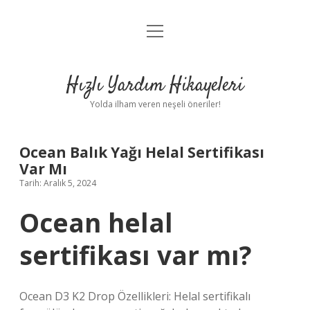
menüyü
Anasayfa
aç
Gizlilik Politikası
Hızlı Yardım Hikayeleri
Yasal Uyarı
Yolda ilham veren neşeli öneriler!
Hakkımızda
Ocean Balık Yağı Helal Sertifikası
Var Mı
Tarih: Aralık 5, 2024
Ocean helal
sertifikası var mı?
Ocean D3 K2 Drop Özellikleri: Helal sertifikalı