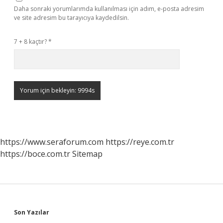
Daha sonraki yorumlarımda kullanılması için adım, e-posta adresim
ve site adresim bu tarayıcıya kaydedilsin.
7 + 8 kaçtır?
*
https://www.seraforum.com
https://reye.com.tr
https://boce.com.tr
Sitemap
Sidebar
Son Yazılar