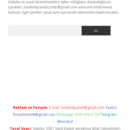
Hukuka ve yasal düzenlemelere aykırı olduğunu düşündüğünüz
içerikleri,
backlinkpanelicomtr@gmail.com
adresine bildirmeniz
halinde, ilgili içerikler yasal süre içerisinde sitemizden kaldırılacaktır.
Arama
aguncel.com/
Reklam ve İletişim:
E-mail:
backlinkpaneli@gmail.com
Teams:
forumhizmeti@gmail.com
Whatsapp: 0262 606 0 726
Telegram:
@karabul
Yasal Uyarı:
Sitemiz, 5651 Sayılı Kanun gereğince Bilgi Teknolojileri