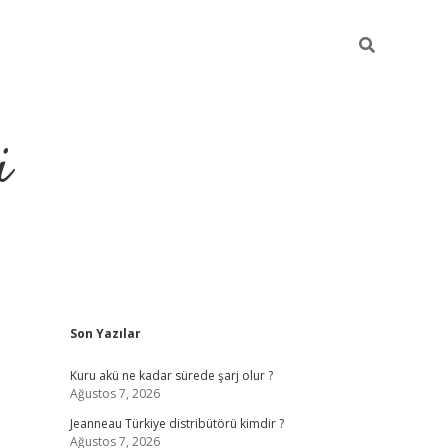
i
Sidebar
Son Yazılar
https://piabellagu
Kuru akü ne kadar sürede şarj olur ?
Ağustos 7, 2026
Jeanneau Türkiye distribütörü kimdir ?
Ağustos 7, 2026