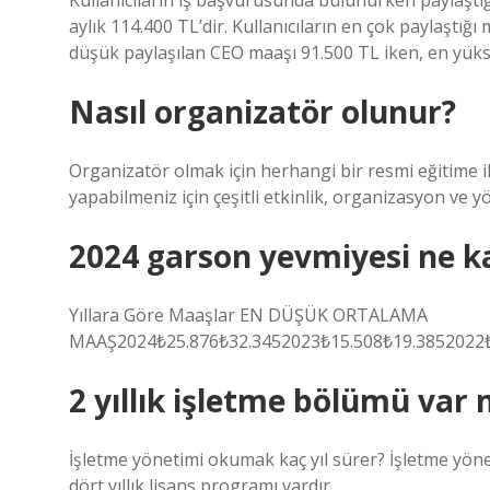
Kullanıcıların iş başvurusunda bulunurken paylaştı
aylık 114.400 TL’dir. Kullanıcıların en çok paylaştığ
düşük paylaşılan CEO maaşı 91.500 TL iken, en yüks
Nasıl organizatör olunur?
Organizatör olmak için herhangi bir resmi eğitime ih
yapabilmeniz için çeşitli etkinlik, organizasyon ve yö
2024 garson yevmiyesi ne k
Yıllara Göre Maaşlar EN DÜŞÜK ORTALAMA
MAAŞ2024₺25.876₺32.3452023₺15.508₺19.3852022₺
2 yıllık işletme bölümü var 
İşletme yönetimi okumak kaç yıl sürer? İşletme yön
dört yıllık lisans programı vardır.