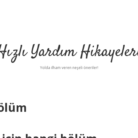
Hızlı Yardım Hikayeler
Yolda ilham veren neşeli öneriler!
Bölüm