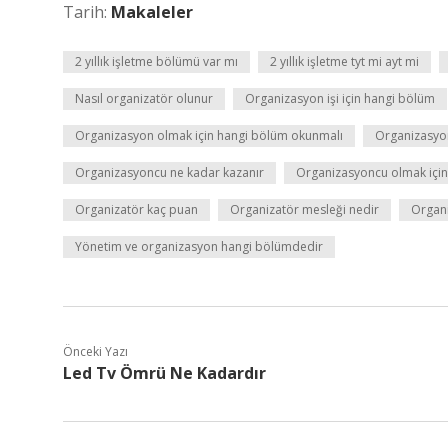
Tarih:
Makaleler
2 yıllık işletme bölümü var mı
2 yıllık işletme tyt mi ayt mi
Nasıl organizatör olunur
Organizasyon işi için hangi bölüm
Organizasyon olmak için hangi bölüm okunmalı
Organizasyon
Organizasyoncu ne kadar kazanır
Organizasyoncu olmak için
Organizatör kaç puan
Organizatör mesleği nedir
Organi
Yönetim ve organizasyon hangi bölümdedir
Önceki Yazı
Led Tv Ömrü Ne Kadardır