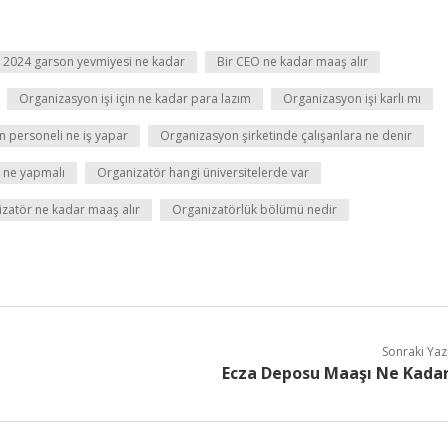
2024 garson yevmiyesi ne kadar
Bir CEO ne kadar maaş alır
Organizasyon işi için ne kadar para lazım
Organizasyon işi karlı mı
 personeli ne iş yapar
Organizasyon şirketinde çalışanlara ne denir
 ne yapmalı
Organizatör hangi üniversitelerde var
zatör ne kadar maaş alır
Organizatörlük bölümü nedir
Sonraki Yaz
Ecza Deposu Maaşı Ne Kada