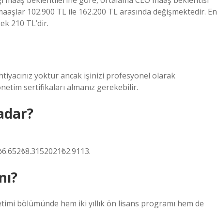
ğı maaş beklentilerine göre, ortalama CEO maaş beklentisi
ı maaşlar 102.900 TL ile 162.200 TL arasında değişmektedir. En
ek 210 TL’dir.
tiyacınız yoktur ancak işinizi profesyonel olarak
netim sertifikaları almanız gerekebilir.
adar?
6.652₺8.3152021₺2.9113.
mı?
etimi bölümünde hem iki yıllık ön lisans programı hem de