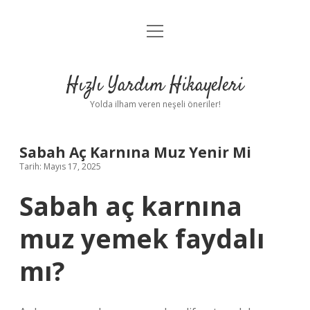
menüyü
Anasayfa
aç
Gizlilik Politikası
Hızlı Yardım Hikayeleri
Yasal Uyarı
Yolda ilham veren neşeli öneriler!
Hakkımızda
Sabah Aç Karnına Muz Yenir Mi
Tarih: Mayıs 17, 2025
Sabah aç karnına
muz yemek faydalı
mı?