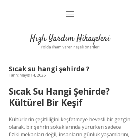
menüyü
Anasayfa
aç
Gizlilik Politikası
Hızlı Yardım Hikayeleri
Yasal Uyarı
Yolda ilham veren neşeli öneriler!
Hakkımızda
Sıcak su hangi şehirde ?
Tarih: Mayıs 14, 2026
Sıcak Su Hangi Şehirde?
Kültürel Bir Keşif
Kültürlerin çeşitliliğini keşfetmeye hevesli bir gezgin
olarak, bir şehrin sokaklarında yürürken sadece
fiziki mekanları değil, insanların günlük yaşamlarını,