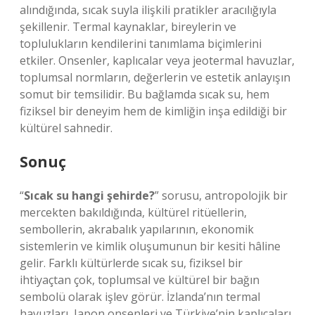
alındığında, sıcak suyla ilişkili pratikler aracılığıyla
şekillenir. Termal kaynaklar, bireylerin ve
toplulukların kendilerini tanımlama biçimlerini
etkiler. Onsenler, kaplıcalar veya jeotermal havuzlar,
toplumsal normların, değerlerin ve estetik anlayışın
somut bir temsilidir. Bu bağlamda sıcak su, hem
fiziksel bir deneyim hem de kimliğin inşa edildiği bir
kültürel sahnedir.
Sonuç
“
Sıcak su hangi şehirde?
” sorusu, antropolojik bir
mercekten bakıldığında, kültürel ritüellerin,
sembollerin, akrabalık yapılarının, ekonomik
sistemlerin ve kimlik oluşumunun bir kesiti hâline
gelir. Farklı kültürlerde sıcak su, fiziksel bir
ihtiyaçtan çok, toplumsal ve kültürel bir bağın
sembolü olarak işlev görür. İzlanda’nın termal
havuzları, Japon onsenleri ve Türkiye’nin kaplıcaları,