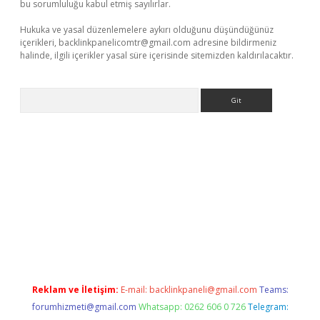
bu sorumluluğu kabul etmiş sayılırlar.
Hukuka ve yasal düzenlemelere aykırı olduğunu düşündüğünüz
içerikleri,
backlinkpanelicomtr@gmail.com
adresine bildirmeniz
halinde, ilgili içerikler yasal süre içerisinde sitemizden kaldırılacaktır.
Arama
llaguncel.com/
Reklam ve İletişim:
E-mail:
backlinkpaneli@gmail.com
Teams:
forumhizmeti@gmail.com
Whatsapp: 0262 606 0 726
Telegram: