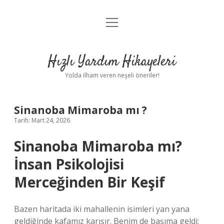
menüyü
Anasayfa
aç
Gizlilik Politikası
Hızlı Yardım Hikayeleri
Yasal Uyarı
Yolda ilham veren neşeli öneriler!
Hakkımızda
Sinanoba Mimaroba mı ?
Tarih: Mart 24, 2026
Sinanoba Mimaroba mı?
İnsan Psikolojisi
Merceğinden Bir Keşif
Bazen haritada iki mahallenin isimleri yan yana
geldiğinde kafamız karışır. Benim de başıma geldi: