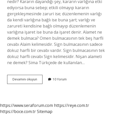
nedir? Kararın dayandığı şey, kararın varlığına etki
ediyorsa buna sebep; etkili olmayıp kararın
gerçekleşmesinde zaruri ise; düzenlemenin varlığı
da kendi varlığına bağlı ise buna şart; varlığı ve
zarureti kendisine bağlı olmayıp düzenlemenin
varlığına işaret ise buna da işaret denir. Alamet ne
demek bulmaca? Omen bulmacasının tek beş harfli
cevabı Alaim kelimesidir. Sign bulmacasının sadece
dokuz harfli bir cevabı vardır. Sign bulmacasının tek
dokuz harfli cevabı Sign kelimesidir. Nişan alameti
ne demek? Sima Türkçede de kullanılan…
Belirti
Devamını okuyun
10 Yorum
Alamet
Ne
Demek
https://www.seraforum.com
https://reye.com.tr
https://boce.com.tr
Sitemap