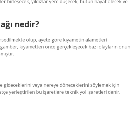
ler birleşecek, yıldızlar yere düşecek, bütün hayat ölecek ve
ağı nedir?
hsedilmekte olup, ayete göre kıyametin alametleri
amber, kıyametten önce gerçekleşecek bazı olayların onu
mıştır.
e gideceklerini veya nereye döneceklerini söylemek için
stçe yerleştirilen bu işaretlere teknik yol işaretleri denir.