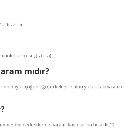
adı verilir.
Eski Türkçe: arı yağı (otk) (arı yağı), bal (otk) (bal) Osmanlı Türkçesi: بال (ota)
 haram mıdır?
rinin büyük çoğunluğu, erkeklerin altın yüzük takmasının
r?
ümmetimin erkeklerine haram, kadınlarına helaldir.”1