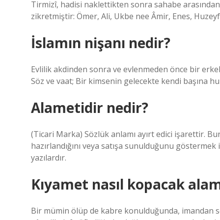
Tirmizî, hadisi naklettikten sonra sahabe arasından
zikretmiştir: Ömer, Ali, Ukbe nee Âmir, Enes, Huze
İslamın nişanı nedir?
Evlilik akdinden sonra ve evlenmeden önce bir erkek v
Söz ve vaat; Bir kimsenin gelecekte kendi başına huku
Alametidir nedir?
(Ticari Marka) Sözlük anlamı ayırt edici işarettir. Bunl
hazırlandığını veya satışa sunulduğunu göstermek için
yazılardır.
Kıyamet nasıl kopacak alame
Bir mümin ölüp de kabre konulduğunda, imandan sonr