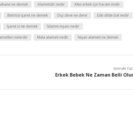
şahane ne demek
Alametidir nedir
Altın erkek için haram mıdır
Belirtisi işaret ne demek
Dişi deve ne denir
Eski dilde bal nedir
İşaret iz ne demek
İslamın nişanı nedir
ametleri nelerdir
Mala alameti nedir
Nişan alameti ne demek
Sonraki Yaz
Erkek Bebek Ne Zaman Belli Olu