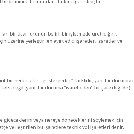
ildiriminde bulunurlar.” hükmü getirilmiştir.
ar, bir ticari ürünün belirli bir işletmede üretildiğini,
 üzerine yerleştirilen ayırt edici işaretler, işaretler ve
somut bir neden olan “göstergeden” farklıdır; yani bir durumun
 tersi değil (yani, bir duruma “işaret eden” bir çare değildir).
e gideceklerini veya nereye döneceklerini söylemek için
stçe yerleştirilen bu işaretlere teknik yol işaretleri denir.