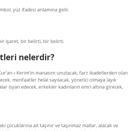
mbol, yüz ifadesi anlamına gelir.
şaret, bir belirti, bir belirti.
leri nelerdir?
 Kur’an-ı Kerim’in manasını unutacak, farz ibadetlerden olan
ek, menfaatler helal sayılacak, yönetici olmaya layık
ar isyan edecek, erkekler kadınların emri altına girecek,
ki çocuklarına ait taşınır ve taşınmaz mallar, alacak ve