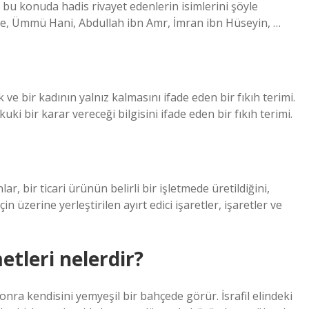
 bu konuda hadis rivayet edenlerin isimlerini şöyle
yfe, Ümmü Hani, Abdullah ibn Amr, İmran ibn Hüseyin, …
e bir kadının yalnız kalmasını ifade eden bir fıkıh terimi.
ki bir karar vereceği bilgisini ifade eden bir fıkıh terimi.
ar, bir ticari ürünün belirli bir işletmede üretildiğini,
 üzerine yerleştirilen ayırt edici işaretler, işaretler ve
tleri nelerdir?
a kendisini yemyeşil bir bahçede görür. İsrafil elindeki