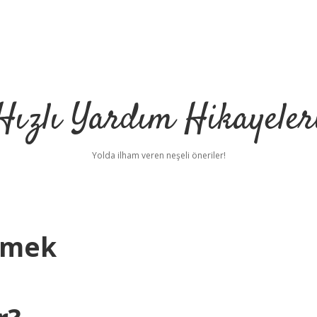
Hızlı Yardım Hikayeler
Yolda ilham veren neşeli öneriler!
emek