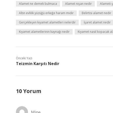
Alamet ne demek bulmaca
Alamet nişan nedir
Alameti 
Altın evlilik yüzüğü erkeğe haram mıdır
Belirtisi alamet nedir
Gerçekleşen kıyamet alametleri nelerdir
İşaret alamet nedir
Kıyamet alametlerinin kaynağı nedir
Kıyamet nasıl kopacak al
Önceki Yazı
Teizmin Karşıtı Nedir
10 Yorum
Mine