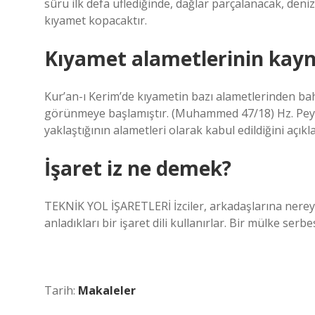
sûru ilk defa üflediğinde, dağlar parçalanacak, deniz
kıyamet kopacaktır.
Kıyamet alametlerinin kayn
Kur’an-ı Kerim’de kıyametin bazı alametlerinden ba
görünmeye başlamıştır. (Muhammed 47/18) Hz. Peyg
yaklaştığının alametleri olarak kabul edildiğini açıkla
İşaret iz ne demek?
TEKNİK YOL İŞARETLERİ İzciler, arkadaşlarına nerey
anladıkları bir işaret dili kullanırlar. Bir mülke serbe
Tarih:
Makaleler