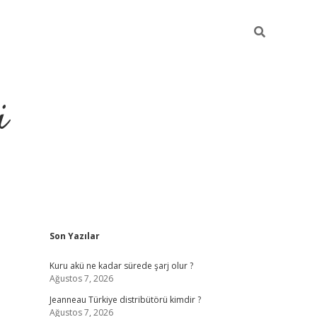
i
Sidebar
Son Yazılar
https://piabellagu
Kuru akü ne kadar sürede şarj olur ?
Ağustos 7, 2026
Jeanneau Türkiye distribütörü kimdir ?
Ağustos 7, 2026