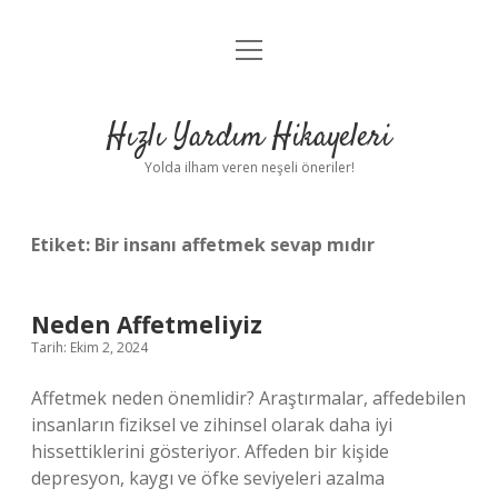
menüyü
Anasayfa
aç
Gizlilik Politikası
Hızlı Yardım Hikayeleri
Yasal Uyarı
Yolda ilham veren neşeli öneriler!
Hakkımızda
Etiket:
Bir insanı affetmek sevap mıdır
Neden Affetmeliyiz
Tarih: Ekim 2, 2024
Affetmek neden önemlidir? Araştırmalar, affedebilen
insanların fiziksel ve zihinsel olarak daha iyi
hissettiklerini gösteriyor. Affeden bir kişide
depresyon, kaygı ve öfke seviyeleri azalma