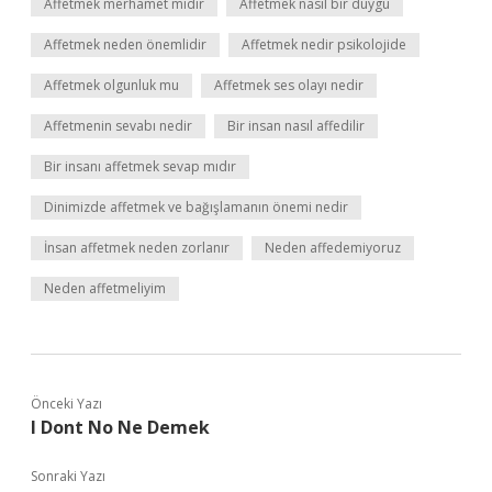
Affetmek merhamet midir
Affetmek nasıl bir duygu
Affetmek neden önemlidir
Affetmek nedir psikolojide
Affetmek olgunluk mu
Affetmek ses olayı nedir
Affetmenin sevabı nedir
Bir insan nasıl affedilir
Bir insanı affetmek sevap mıdır
Dinimizde affetmek ve bağışlamanın önemi nedir
İnsan affetmek neden zorlanır
Neden affedemiyoruz
Neden affetmeliyim
Önceki Yazı
I Dont No Ne Demek
Sonraki Yazı