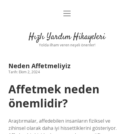
menüyü
Anasayfa
aç
Gizlilik Politikası
Hızlı Yardım Hikayeleri
Yasal Uyarı
Yolda ilham veren neşeli öneriler!
Hakkımızda
Neden Affetmeliyiz
Tarih: Ekim 2, 2024
Affetmek neden
önemlidir?
Araştırmalar, affedebilen insanların fiziksel ve
zihinsel olarak daha iyi hissettiklerini gösteriyor.