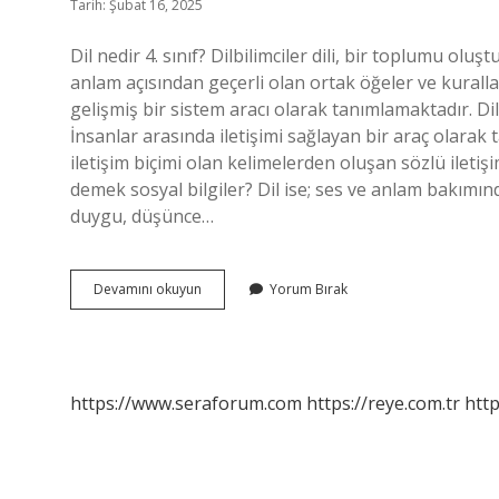
Tarih: Şubat 16, 2025
Dil nedir 4. sınıf? Dilbilimciler dili, bir toplumu o
anlam açısından geçerli olan ortak öğeler ve kurall
gelişmiş bir sistem aracı olarak tanımlamaktadır. Dil n
İnsanlar arasında iletişimi sağlayan bir araç olarak 
iletişim biçimi olan kelimelerden oluşan sözlü iletişim
demek sosyal bilgiler? Dil ise; ses ve anlam bakımı
duygu, düşünce…
Dil
Devamını okuyun
Yorum Bırak
Ne
Demek
4
Sınıf
https://www.seraforum.com
https://reye.com.tr
http