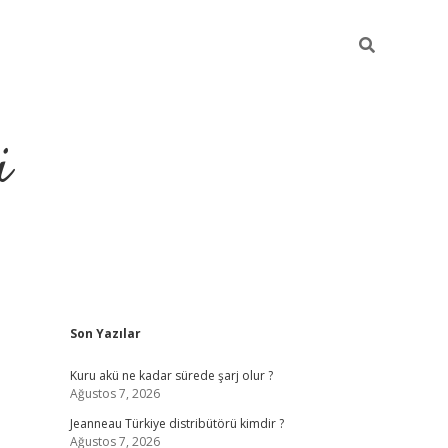
i
Sidebar
Son Yazılar
https://p
Kuru akü ne kadar sürede şarj olur ?
Ağustos 7, 2026
Jeanneau Türkiye distribütörü kimdir ?
Ağustos 7, 2026