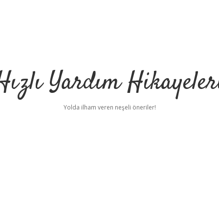
Hızlı Yardım Hikayeler
Yolda ilham veren neşeli öneriler!