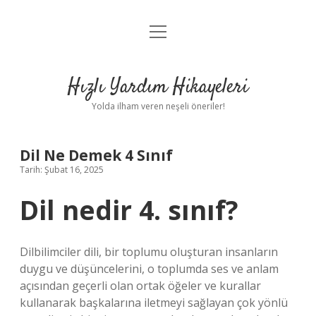
menüyü
Anasayfa
aç
Gizlilik Politikası
Hızlı Yardım Hikayeleri
Yasal Uyarı
Yolda ilham veren neşeli öneriler!
Hakkımızda
Dil Ne Demek 4 Sınıf
Tarih: Şubat 16, 2025
Dil nedir 4. sınıf?
Dilbilimciler dili, bir toplumu oluşturan insanların
duygu ve düşüncelerini, o toplumda ses ve anlam
açısından geçerli olan ortak öğeler ve kurallar
kullanarak başkalarına iletmeyi sağlayan çok yönlü