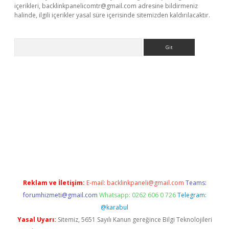
içerikleri,
backlinkpanelicomtr@gmail.com
adresine bildirmeniz
halinde, ilgili içerikler yasal süre içerisinde sitemizden kaldırılacaktır.
Arama
llaguncel.com/
Reklam ve İletişim:
E-mail:
backlinkpaneli@gmail.com
Teams:
forumhizmeti@gmail.com
Whatsapp: 0262 606 0 726
Telegram:
@karabul
Yasal Uyarı:
Sitemiz, 5651 Sayılı Kanun gereğince Bilgi Teknolojileri