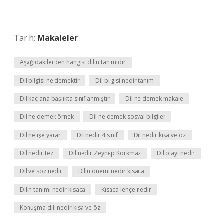
Tarih:
Makaleler
Aşağıdakilerden hangisi dilin tanımıdır
Dil bilgisi ne demektir
Dil bilgisi nedir tanım
Dil kaç ana başlıkta sınıflanmıştır
Dil ne demek makale
Dil ne demek örnek
Dil ne demek sosyal bilgiler
Dil ne işe yarar
Dil nedir 4 sınıf
Dil nedir kısa ve öz
Dil nedir tez
Dil nedir Zeynep Korkmaz
Dil olayı nedir
Dil ve söz nedir
Dilin önemi nedir kısaca
Dilin tanımı nedir kısaca
Kısaca lehçe nedir
Konuşma dili nedir kısa ve öz