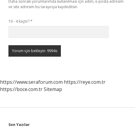
Daha sonraki yorumlarımda kullanılması için adım, e-posta adresim
ve site adresim bu tarayıcıya kaydedilsin.
10 - 4 kaçtır?
*
https://www.seraforum.com
https://reye.com.tr
https://boce.com.tr
Sitemap
Sidebar
Son Yazılar