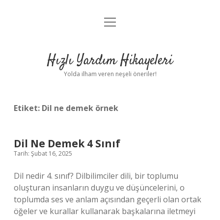
menüyü
Anasayfa
aç
Gizlilik Politikası
Hızlı Yardım Hikayeleri
Yasal Uyarı
Yolda ilham veren neşeli öneriler!
Hakkımızda
Etiket:
Dil ne demek örnek
Dil Ne Demek 4 Sınıf
Tarih: Şubat 16, 2025
Dil nedir 4. sınıf? Dilbilimciler dili, bir toplumu
oluşturan insanların duygu ve düşüncelerini, o
toplumda ses ve anlam açısından geçerli olan ortak
öğeler ve kurallar kullanarak başkalarına iletmeyi