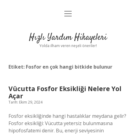
menüyü
Anasayfa
aç
Gizlilik Politikası
Hızlı Yardım Hikayeleri
Yasal Uyarı
Yolda ilham veren neşeli öneriler!
Hakkımızda
Etiket:
Fosfor en çok hangi bitkide bulunur
Vücutta Fosfor Eksikliği Nelere Yol
Açar
Tarih: Ekim 29, 2024
Fosfor eksikliğinde hangi hastalıklar meydana gelir?
Fosfor eksikliği: Vücutta yetersiz bulunmasına
hipofosfatemi denir. Bu, enerji seviyesinin