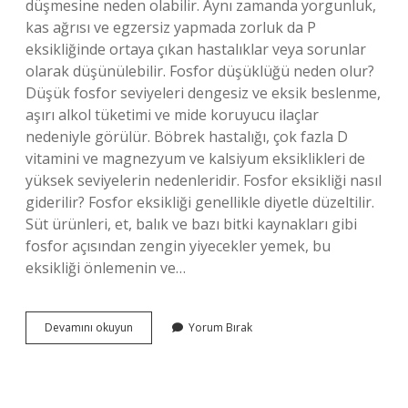
düşmesine neden olabilir. Aynı zamanda yorgunluk,
kas ağrısı ve egzersiz yapmada zorluk da P
eksikliğinde ortaya çıkan hastalıklar veya sorunlar
olarak düşünülebilir. Fosfor düşüklüğü neden olur?
Düşük fosfor seviyeleri dengesiz ve eksik beslenme,
aşırı alkol tüketimi ve mide koruyucu ilaçlar
nedeniyle görülür. Böbrek hastalığı, çok fazla D
vitamini ve magnezyum ve kalsiyum eksiklikleri de
yüksek seviyelerin nedenleridir. Fosfor eksikliği nasıl
giderilir? Fosfor eksikliği genellikle diyetle düzeltilir.
Süt ürünleri, et, balık ve bazı bitki kaynakları gibi
fosfor açısından zengin yiyecekler yemek, bu
eksikliği önlemenin ve…
Vücutta
Devamını okuyun
Yorum Bırak
Fosfor
Eksikliği
Nelere
Yol