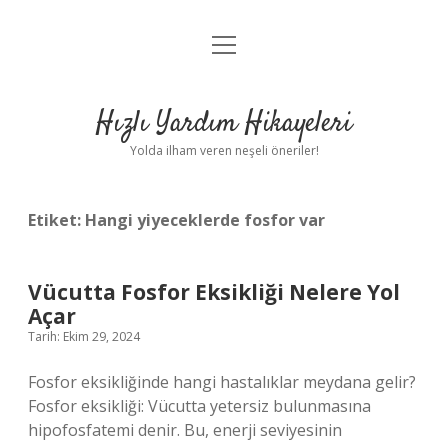
menüyü
Anasayfa
aç
Gizlilik Politikası
Hızlı Yardım Hikayeleri
Yasal Uyarı
Yolda ilham veren neşeli öneriler!
Hakkımızda
Etiket:
Hangi yiyeceklerde fosfor var
Vücutta Fosfor Eksikliği Nelere Yol
Açar
Tarih: Ekim 29, 2024
Fosfor eksikliğinde hangi hastalıklar meydana gelir?
Fosfor eksikliği: Vücutta yetersiz bulunmasına
hipofosfatemi denir. Bu, enerji seviyesinin