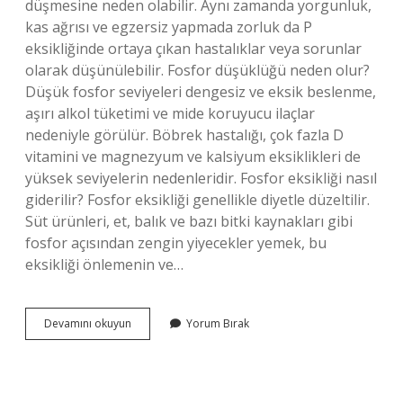
düşmesine neden olabilir. Aynı zamanda yorgunluk,
kas ağrısı ve egzersiz yapmada zorluk da P
eksikliğinde ortaya çıkan hastalıklar veya sorunlar
olarak düşünülebilir. Fosfor düşüklüğü neden olur?
Düşük fosfor seviyeleri dengesiz ve eksik beslenme,
aşırı alkol tüketimi ve mide koruyucu ilaçlar
nedeniyle görülür. Böbrek hastalığı, çok fazla D
vitamini ve magnezyum ve kalsiyum eksiklikleri de
yüksek seviyelerin nedenleridir. Fosfor eksikliği nasıl
giderilir? Fosfor eksikliği genellikle diyetle düzeltilir.
Süt ürünleri, et, balık ve bazı bitki kaynakları gibi
fosfor açısından zengin yiyecekler yemek, bu
eksikliği önlemenin ve…
Vücutta
Devamını okuyun
Yorum Bırak
Fosfor
Eksikliği
Nelere
Yol