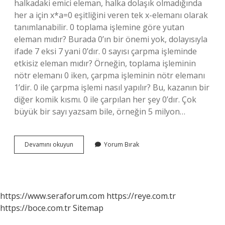
halkadaki emici eleman, halka dolaşık olmadığında
her a için x*a=0 eşitliğini veren tek x-elemanı olarak
tanımlanabilir. 0 toplama işlemine göre yutan
eleman mıdır? Burada 0’ın bir önemi yok, dolayısıyla
ifade 7 eksi 7 yani 0’dır. 0 sayısı çarpma işleminde
etkisiz eleman mıdır? Örneğin, toplama işleminin
nötr elemanı 0 iken, çarpma işleminin nötr elemanı
1’dir. 0 ile çarpma işlemi nasıl yapılır? Bu, kazanın bir
diğer komik kısmı. 0 ile çarpılan her şey 0’dır. Çok
büyük bir sayı yazsam bile, örneğin 5 milyon…
0
Devamını okuyun
Yorum Bırak
Çarpma
Işleminde
Yutan
Eleman
Mı
https://www.seraforum.com
https://reye.com.tr
https://boce.com.tr
Sitemap