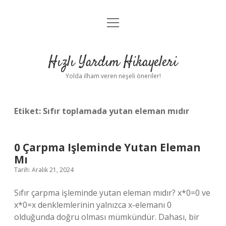
menüyü
Anasayfa
aç
Gizlilik Politikası
Hızlı Yardım Hikayeleri
Yasal Uyarı
Yolda ilham veren neşeli öneriler!
Hakkımızda
Etiket:
Sıfır toplamada yutan eleman mıdır
0 Çarpma Işleminde Yutan Eleman
Mı
Tarih: Aralık 21, 2024
Sıfır çarpma işleminde yutan eleman mıdır? x*0=0 ve
x*0=x denklemlerinin yalnızca x-elemanı 0
olduğunda doğru olması mümkündür. Dahası, bir