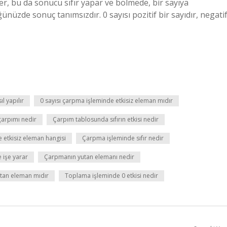
er, bu da sonucu sıfır yapar ve bölmede, bir sayıya
nüzde sonuç tanımsızdır. 0 sayısı pozitif bir sayıdır, negati
l yapılır
0 sayısı çarpma işleminde etkisiz eleman mıdır
 çarpımı nedir
Çarpım tablosunda sıfırın etkisi nedir
 etkisiz eleman hangisi
Çarpma işleminde sıfır nedir
 işe yarar
Çarpmanın yutan elemanı nedir
utan eleman mıdır
Toplama işleminde 0 etkisi nedir