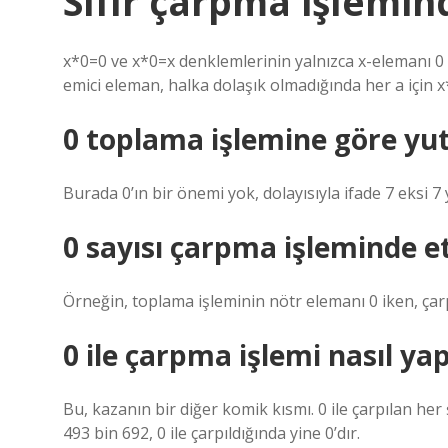
Sıfır çarpma işlemi
x*0=0 ve x*0=x denklemlerinin yalnızca x-elemanı 
emici eleman, halka dolaşık olmadığında her a için x*
0 toplama işlemine göre yu
Burada 0’ın bir önemi yok, dolayısıyla ifade 7 eksi 7 y
0 sayısı çarpma işleminde e
Örneğin, toplama işleminin nötr elemanı 0 iken, çar
0 ile çarpma işlemi nasıl yap
Bu, kazanın bir diğer komik kısmı. 0 ile çarpılan her
493 bin 692, 0 ile çarpıldığında yine 0’dır.