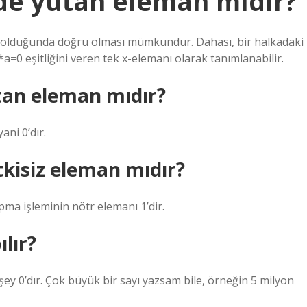
nde yutan eleman mıdır?
0 olduğunda doğru olması mümkündür. Dahası, bir halkadaki
a=0 eşitliğini veren tek x-elemanı olarak tanımlanabilir.
tan eleman mıdır?
ani 0’dır.
tkisiz eleman mıdır?
pma işleminin nötr elemanı 1’dir.
ılır?
 şey 0’dır. Çok büyük bir sayı yazsam bile, örneğin 5 milyon