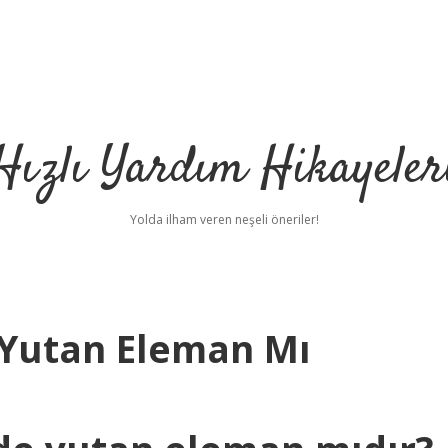
Hızlı Yardım Hikayeler
Yolda ilham veren neşeli öneriler!
 Yutan Eleman Mı