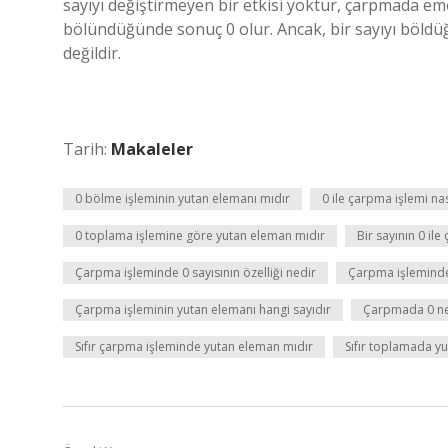
sayıyı değiştirmeyen bir etkisi yoktur, çarpmada em
bölündüğünde sonuç 0 olur. Ancak, bir sayıyı böldüğü
değildir.
Tarih:
Makaleler
0 bölme işleminin yutan elemanı mıdır
0 ile çarpma işlemi nası
0 toplama işlemine göre yutan eleman mıdır
Bir sayının 0 ile
Çarpma işleminde 0 sayısının özelliği nedir
Çarpma işleminde
Çarpma işleminin yutan elemanı hangi sayıdır
Çarpmada 0 ne
Sıfır çarpma işleminde yutan eleman mıdır
Sıfır toplamada y