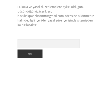
Hukuka ve yasal düzenlemelere aykırı olduğunu
düşündüğünüz içerikleri,
backlinkpanelicomtr@gmail.com
adresine bildirmeniz
halinde, ilgili içerikler yasal süre içerisinde sitemizden
kaldırılacaktır.
Arama
f