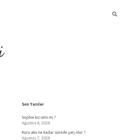
i
Sidebar
Son Yazılar
https://piabella
Sophie kız ismi mi ?
Ağustos 8, 2026
Kuru akü ne kadar sürede şarj olur ?
Ağustos 7, 2026