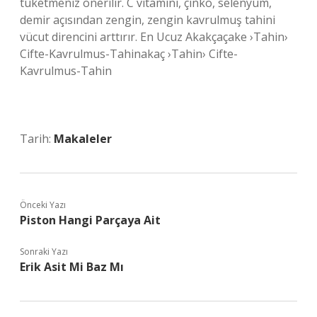
tüketmeniz önerilir. C vitamini, çinko, selenyum,
demir açısından zengin, zengin kavrulmuş tahini
vücut direncini arttırır. En Ucuz Akakçaçake ›Tahin›
Cifte-Kavrulmus-Tahinakaç ›Tahin› Cifte-
Kavrulmus-Tahin
Tarih:
Makaleler
Önceki Yazı
Piston Hangi Parçaya Ait
Sonraki Yazı
Erik Asit Mi Baz Mı