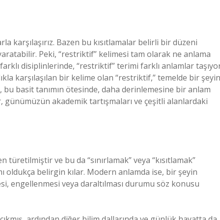
la karşılaşırız. Bazen bu kısıtlamalar belirli bir düzeni
 yaratabilir. Peki, “restriktif” kelimesi tam olarak ne anlama
arklı disiplinlerinde, “restriktif” terimi farklı anlamlar taşıyor
la karşılaşılan bir kelime olan “restriktif,” temelde bir şeyi
k, bu basit tanımın ötesinde, daha derinlemesine bir anlam
ler, günümüzün akademik tartışmaları ve çeşitli alanlardaki
en türetilmiştir ve bu da “sınırlamak” veya “kısıtlamak”
 oldukça belirgin kılar. Modern anlamda ise, bir şeyin
lmesi, engellenmesi veya daraltılması durumu söz konusu
a çıkmış, ardından diğer bilim dallarında ve günlük hayatta da