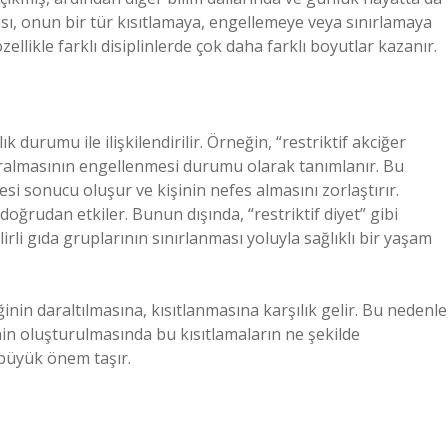
ması, onun bir tür kısıtlamaya, engellemeye veya sınırlamaya
ellikle farklı disiplinlerde çok daha farklı boyutlar kazanır.
lık durumu ile ilişkilendirilir. Örneğin, “restriktif akciğer
daralmasının engellenmesi durumu olarak tanımlanır. Bu
esi sonucu oluşur ve kişinin nefes almasını zorlaştırır.
doğrudan etkiler. Bunun dışında, “restriktif diyet” gibi
rli gıda gruplarının sınırlanması yoluyla sağlıklı bir yaşam
iğinin daraltılmasına, kısıtlanmasına karşılık gelir. Bu nedenle
inin oluşturulmasında bu kısıtlamaların ne şekilde
 büyük önem taşır.