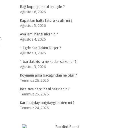
Bağ koptuğu nasıl anlaşılır ?
Ağustos 6, 2026
Kapatılan hatta fatura kesilir mi ?
Ağustos 5, 2026
Ava ismi hangi ülkenin ?
.
Ağustos 4, 2026
n
1 ligde Kaç Takim Düşer ?
Ağustos 3, 2026
1 bardak kisira ne kadar su konur ?
Ağustos 3, 2026
Koyunun arka bacağından ne olur ?
Temmuz 26, 2026
Ince sıva harcı nasıl hazirlanir ?
Temmuz 25, 2026
Karabuğday buğdaygillerden mi ?
Temmuz 24, 2026