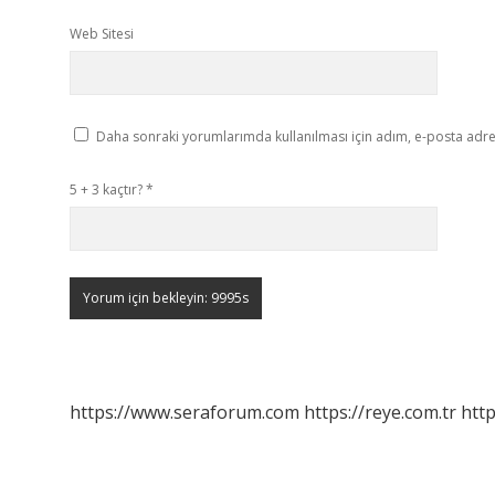
Web Sitesi
Daha sonraki yorumlarımda kullanılması için adım, e-posta adres
5 + 3 kaçtır?
*
https://www.seraforum.com
https://reye.com.tr
http