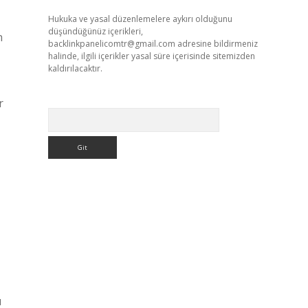
Hukuka ve yasal düzenlemelere aykırı olduğunu
düşündüğünüz içerikleri,
n
backlinkpanelicomtr@gmail.com
adresine bildirmeniz
halinde, ilgili içerikler yasal süre içerisinde sitemizden
kaldırılacaktır.
r
Arama
ı