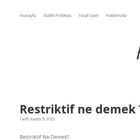
Anasayfa
Gizlilik Politikası
Yasal Uyarı
Hakkımızda
Restriktif ne demek 
Tarih: Kasım 9, 2025
Restriktif Ne Demek?