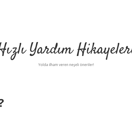
Hızlı Yardım Hikayeler
Yolda ilham veren neşeli öneriler!
?