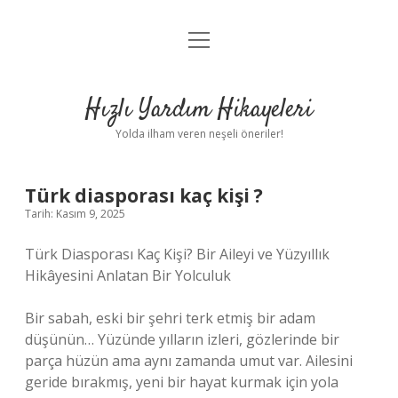
menüyü
Anasayfa
aç
Gizlilik Politikası
Hızlı Yardım Hikayeleri
Yasal Uyarı
Yolda ilham veren neşeli öneriler!
Hakkımızda
Türk diasporası kaç kişi ?
Tarih: Kasım 9, 2025
Türk Diasporası Kaç Kişi? Bir Aileyi ve Yüzyıllık
Hikâyesini Anlatan Bir Yolculuk
Bir sabah, eski bir şehri terk etmiş bir adam
düşünün… Yüzünde yılların izleri, gözlerinde bir
parça hüzün ama aynı zamanda umut var. Ailesini
geride bırakmış, yeni bir hayat kurmak için yola