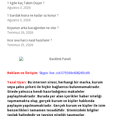
1 ligde Kaç Takim Düşer ?
Ağustos 3, 2026
1 bardak kisira ne kadar su konur ?
Ağustos 3, 2026
Koyunun arka bacağından ne olur ?
Temmuz 26, 2026
Ince sıva harcı nasıl hazirlanir ?
Temmuz 25, 2026
Reklam ve İletişim:
Skype: live:.cid.575569c608265c69
Yasal Uyarı:
Bu internet sitesi, herhangi bir marka, kurum
veya şahıs şirketi ile hiçbir bağlantısı bulunmamaktadır.
Sitede yalnızca kendi hazırladığımız makaleler
paylaşılmaktadır. Burada yer alan içerikler haber niteliği
taşımamakta olup, gerçek kurum ve kişiler hakkında
paylaşım yapılmamaktadır. Gerçek kurum ve kişiler ile isim
benzerlikleri tamamen tesadüfidir. Sitemizdeki bilgiler
taslak halindedir ve tavsiye niteliği taşımazlar.