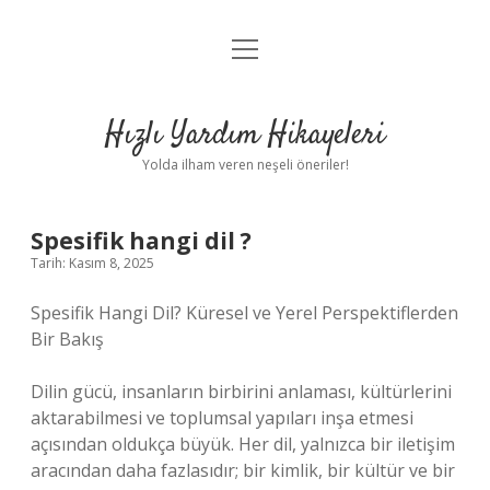
menüyü
Anasayfa
aç
Gizlilik Politikası
Hızlı Yardım Hikayeleri
Yasal Uyarı
Yolda ilham veren neşeli öneriler!
Hakkımızda
Spesifik hangi dil ?
Tarih: Kasım 8, 2025
Spesifik Hangi Dil? Küresel ve Yerel Perspektiflerden
Bir Bakış
Dilin gücü, insanların birbirini anlaması, kültürlerini
aktarabilmesi ve toplumsal yapıları inşa etmesi
açısından oldukça büyük. Her dil, yalnızca bir iletişim
aracından daha fazlasıdır; bir kimlik, bir kültür ve bir